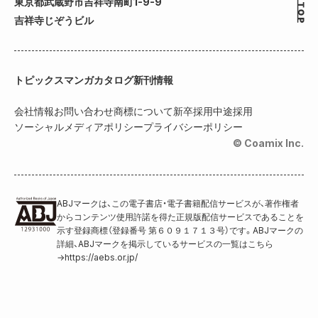
東京都武蔵野市吉祥寺南町1-9-9
吉祥寺じぞうビル
トピックス
マンガカタログ
新刊情報
会社情報
お問い合わせ
商標について
新卒採用
中途採用
ソーシャルメディアポリシー
プライバシーポリシー
© Coamix Inc.
ABJマークは、この電子書店・電子書籍配信サービスが、著作権者
からコンテンツ使用許諾を得た正規版配信サービスであることを
示す登録商標（登録番号 第６０９１７１３号）です。ABJマークの
詳細、ABJマークを掲示しているサービスの一覧はこちら
→
https://aebs.or.jp/