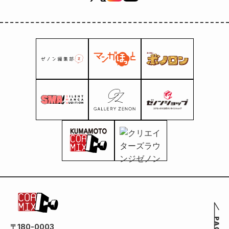
〒180-0003