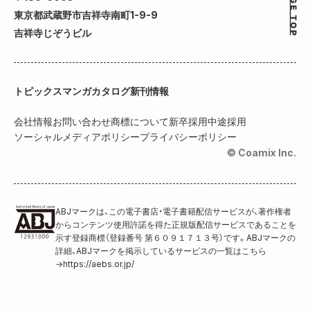
東京都武蔵野市吉祥寺南町1-9-9
吉祥寺じぞうビル
トピックス
マンガカタログ
新刊情報
会社情報
お問い合わせ
商標について
新卒採用
中途採用
ソーシャルメディアポリシー
プライバシーポリシー
© Coamix Inc.
ABJマークは、この電子書店・電子書籍配信サービスが、著作権者
からコンテンツ使用許諾を得た正規版配信サービスであることを
示す登録商標（登録番号 第６０９１７１３号）です。ABJマークの
詳細、ABJマークを掲示しているサービスの一覧はこちら
→
https://aebs.or.jp/