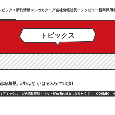
トピックス
新刊情報
マンガカタログ
会社情報
社長インタビュー
新卒採用
トピックス
恋粘着獣』天野はな が はるみ役 で出演！
ィアミックス
ガチ恋粘着獣 ～ネット配信者の彼女になりたくて～
COSMIC
H