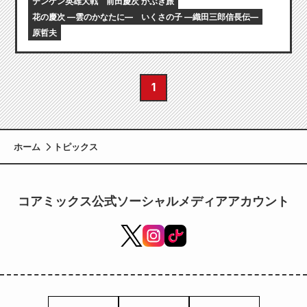
テンゲン英雄大戦
前田慶次 かぶき旅
花の慶次 ―雲のかなたに―
いくさの子 ―織田三郎信長伝―
原哲夫
1
ホーム
トピックス
コアミックス公式ソーシャルメディアアカウント