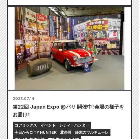
2023.07.14
第22回 Japan Expo @パリ 開催中！会場の様子を
お届け！
コアミックス
イベント
シティーハンター
今日からCITY HUNTER
北条司
終末のワルキューレ