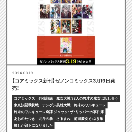
2024.03.19
【コアミックス新刊】ゼノンコミックス3月19日発
売！
コアミックス
列強戦線
魔女大戦 32人の異才の魔女は殺し合う
東京決闘環状戦
テンゲン英雄大戦
終末のワルキューレ
終末のワルキューレ奇譚 ジャック・ザ・リッパーの事件簿
あおのたつき
北斗の拳
さるまね
前田慶次 かぶき旅
推しが部下になりました