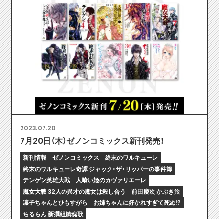
2023.07.20
7月20日（木）ゼノンコミックス新刊発売！
新刊情報
ゼノンコミックス
終末のワルキューレ
終末のワルキューレ奇譚 ジャック・ザ・リッパーの事件簿
テンゲン英雄大戦
人喰い姫のカヴァリエーレ
魔女大戦 32人の異才の魔女は殺し合う
前田慶次 かぶき旅
凛子ちゃんとひもすがら
お姉ちゃんに好かれすぎて死ぬ!?
ちるらん 新撰組鎮魂歌