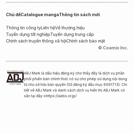
Chủ đề
Catalogue manga
Thông tin sách mới
Thông tin công ty
Liên hệ
Về thương hiệu
Tuyển dụng tốt nghiệp
Tuyển dụng trung cấp
Chính sách truyền thông xã hội
Chính sách bảo mật
© Coamix Inc.
ABJ Mark là dấu hiệu đăng ký cho thấy đây là dịch vụ phân
phối phiên bản chính thức có sự cho phép sử dụng nội dung
từ chủ sở hữu bản quyền (Số đăng ký đầu mục 6091713). Chi
tiết về ABJ Mark và danh sách dịch vụ hiển thị ABJ Mark có
sẵn tại đây
→
https://aebs.or.jp/