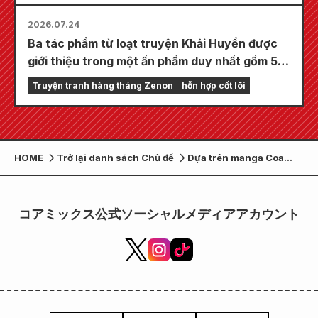
2026.07.24
Ba tác phẩm từ loạt truyện Khải Huyền được
giới thiệu trong một ấn phẩm duy nhất gồm 5
chương!! "Monthly Comic Zenon số tháng 9
Truyện tranh hàng tháng Zenon
hỗn hợp cốt lõi
năm 2026" sẽ được bán ra vào ngày 24 tháng
7!!
HOME
Trở lại danh sách Chủ đề
Dựa trên manga Coa
Mix! Quảng cáo truyền
hình thứ hai của Kure
Kogyo bắt đầu phát sóng
コアミックス公式ソーシャルメディアアカウント