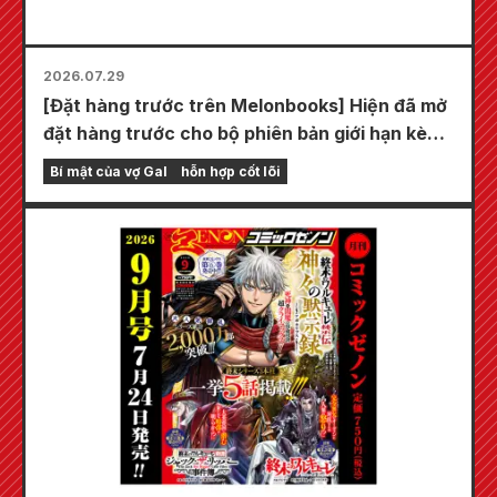
2026.07.29
[Đặt hàng trước trên Melonbooks] Hiện đã mở
đặt hàng trước cho bộ phiên bản giới hạn kèm
thảm chơi đặc biệt với hình minh họa tuyệt đẹp
Bí mật của vợ Gal
hỗn hợp cốt lõi
về Fuyuki Tojo do Kudou vẽ! Tập 6 mới nhất
của "Bí mật của cô dâu" dự kiến phát hành
vào ngày 20 tháng 10!