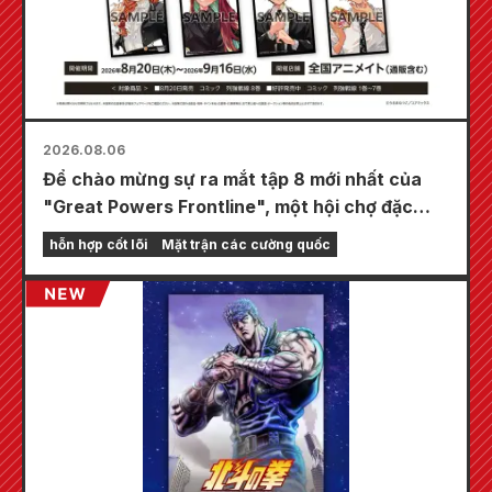
2026.08.06
Để chào mừng sự ra mắt tập 8 mới nhất của
"Great Powers Frontline", một hội chợ đặc
biệt sẽ được tổ chức tại các cửa hàng
hỗn hợp cốt lõi
Mặt trận các cường quốc
Animate trên toàn quốc bắt đầu từ ngày 20
tháng 8, nơi bạn có thể nhận được một tấm
thẻ mini được vẽ đặc biệt (tổng cộng 4 loại)!