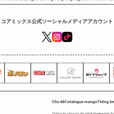
dâu" dự kiến phát hành vào
nd of the Genius Amiba's Overlord in Another World" Tập 7 phát h
ngày 20 tháng 10!
コアミックス公式ソーシャルメディアアカウント
Chủ đề
Catalogue manga
Thông ti
Thông tin công ty
Liên hệ
Về thương hiệu
Tu