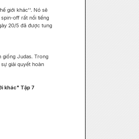
ế giới khác''. Nó sẽ
pin-off rất nổi tiếng
 ngày 20/5 đã được tung
n giống Judas. Trong
 sự giải quyết hoàn
ới khác" Tập 7