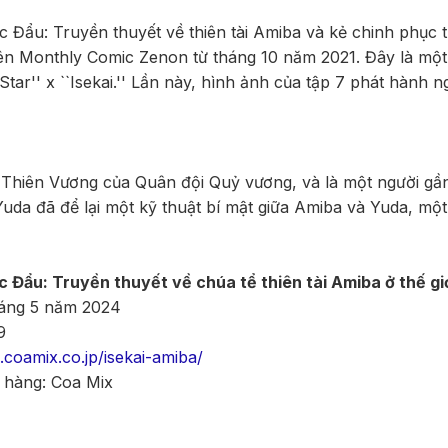
Đẩu: Truyền thuyết về thiên tài Amiba và kẻ chinh phục th
n Monthly Comic Zenon từ tháng 10 năm 2021. Đây là một s
 Star'' x ``Isekai.'' Lần này, hình ảnh của tập 7 phát hành
 Thiên Vương của Quân đội Quỷ vương, và là một người gầ
Yuda đã để lại một kỹ thuật bí mật giữa Amiba và Yuda, một
Đẩu: Truyền thuyết về chúa tể thiên tài Amiba ở thế gi
háng 5 năm 2024
9
g.coamix.co.jp/isekai-amiba/
 hàng: Coa Mix