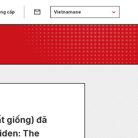
ung cấp
Vietnamase
t giống) đã
aiden: The