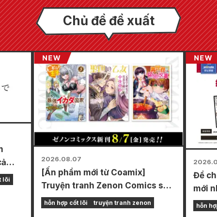
Chủ đề đề xuất
m
2026.08.07
cả
2026.
[Ấn phẩm mới từ Coamix]
Để ch
bởi
 lõi
Truyện tranh Zenon Comics sẽ
mới n
năm
được bán vào ngày 7 tháng 8
Front
hỗn hợp cốt lõi
truyện tranh zenon
hỗn hợp
(Thứ Sáu)!
sẽ đư