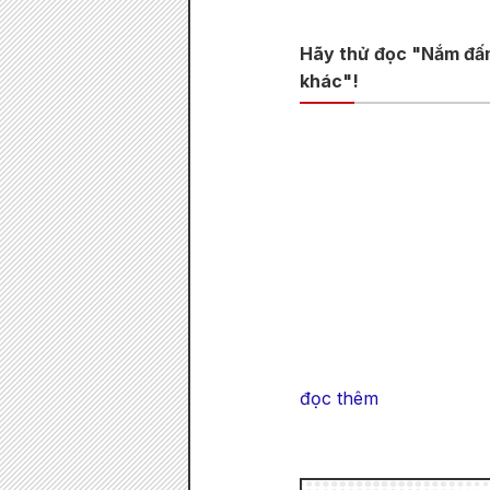
Hãy thử đọc "Nắm đấm 
khác"!
đọc thêm