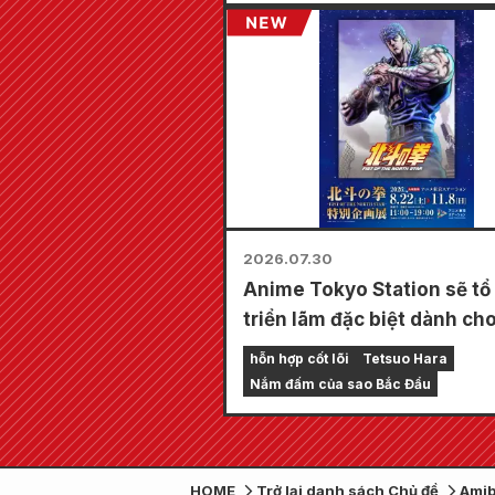
2026.07.30
Anime Tokyo Station sẽ tổ
triển lãm đặc biệt dành cho
of the North Star"!!
hỗn hợp cốt lõi
Tetsuo Hara
Nắm đấm của sao Bắc Đẩu
HOME
Trở lại danh sách Chủ đề
Amib