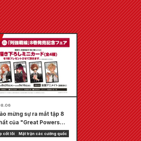
08.06
ào mừng sự ra mắt tập 8
hất của "Great Powers
line", một hội chợ đặc biệt
 cốt lõi
Mặt trận các cường quốc
ợc tổ chức tại các cửa hàng