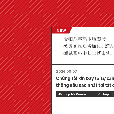
2026.08.07
Chúng tôi xin bày tỏ sự cả
thông sâu sắc nhất tới tất 
những người bị ảnh hưởng 
Hỗn hợp lõi Kumamoto
hỗn hợp cốt
trận động đất Kumamoto 
2026.