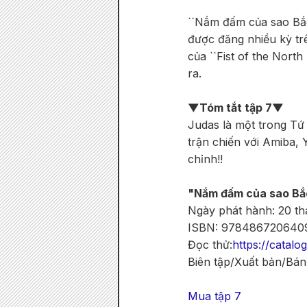
``Nắm đấm của sao Bắc 
được đăng nhiều kỳ trê
của ``Fist of the North
ra.
▼Tóm tắt tập 7▼
Judas là một trong Tứ
trận chiến với Amiba, 
chỉnh!!
"Nắm đấm của sao Bắc 
Ngày phát hành: 20 t
ISBN: 978486720640
Đọc thử:
https://catalo
Biên tập/Xuất bản/Bán
Mua tập 7