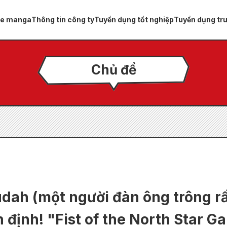
ue manga
Thông tin công ty
Tuyển dụng tốt nghiệp
Tuyển dụng tr
Chủ đề
dah (một người đàn ông trông rấ
 định! "Fist of the North Star G