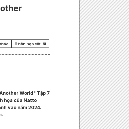
nother
 khác
hỗn hợp cốt lõi
n Another World" Tập 7
nh họa của Natto
hành vào năm 2024.
h.