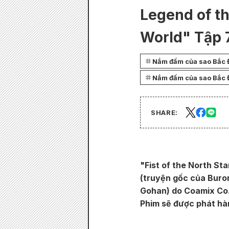
Legend of t
World" Tập 
Nắm đấm của sao Bắc 
Nắm đấm của sao Bắc Đẩ
SHARE:
"Fist of the North St
(truyện gốc của Buro
Gohan) do Coamix Co.
Phim sẽ được phát hà