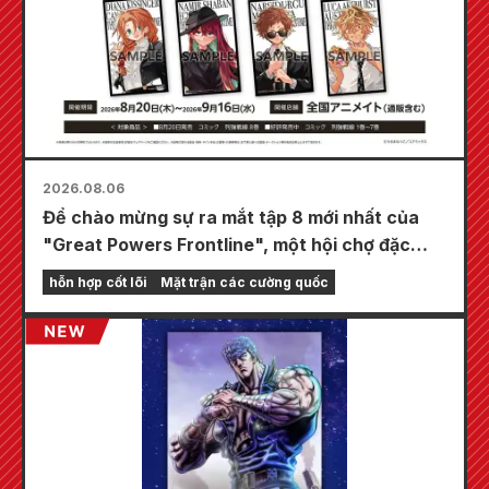
2026.08.06
Để chào mừng sự ra mắt tập 8 mới nhất của
"Great Powers Frontline", một hội chợ đặc
biệt sẽ được tổ chức tại các cửa hàng
hỗn hợp cốt lõi
Mặt trận các cường quốc
Animate trên toàn quốc bắt đầu từ ngày 20
tháng 8, nơi bạn có thể nhận được một tấm
thẻ mini được vẽ đặc biệt (tổng cộng 4 loại)!