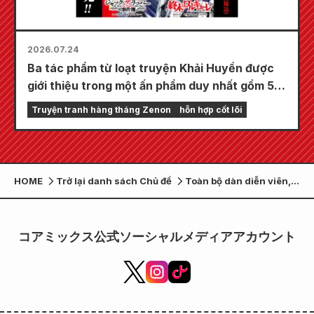
2026.07.24
Ba tác phẩm từ loạt truyện Khải Huyền được
giới thiệu trong một ấn phẩm duy nhất gồm 5
chương!! "Monthly Comic Zenon số tháng 9
Truyện tranh hàng tháng Zenon
hỗn hợp cốt lõi
năm 2026" sẽ được bán ra vào ngày 24 tháng
7!!
HOME
Trở lại danh sách Chủ đề
Toàn bộ dàn diễn viên,
hình ảnh đầu tiên và
video quảng bá cho vở
kịch sân khấu "Mage
コアミックス公式ソーシャルメディアアカウント
the Cat's Eye", với sự
tham gia của Norika
Fujiwara, Ayame Gouriki
và Reiko Takashima, đã
được công bố.