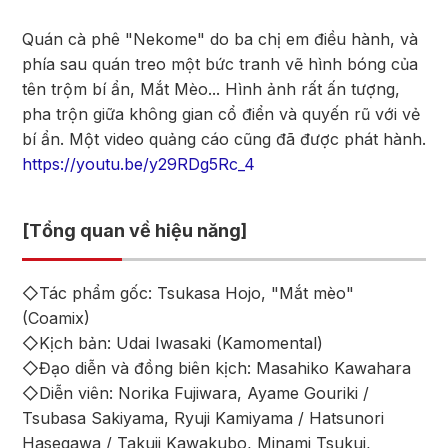
Quán cà phê "Nekome" do ba chị em điều hành, và
phía sau quán treo một bức tranh vẽ hình bóng của
tên trộm bí ẩn, Mắt Mèo... Hình ảnh rất ấn tượng,
pha trộn giữa không gian cổ điển và quyến rũ với vẻ
bí ẩn. Một video quảng cáo cũng đã được phát hành.
https://youtu.be/y29RDg5Rc_4
[Tổng quan về hiệu năng]
◇Tác phẩm gốc: Tsukasa Hojo, "Mắt mèo"
(Coamix)
◇Kịch bản: Udai Iwasaki (Kamomental)
◇Đạo diễn và đồng biên kịch: Masahiko Kawahara
◇Diễn viên: Norika Fujiwara, Ayame Gouriki /
Tsubasa Sakiyama, Ryuji Kamiyama / Hatsunori
Hasegawa / Takuji Kawakubo, Minami Tsukui,