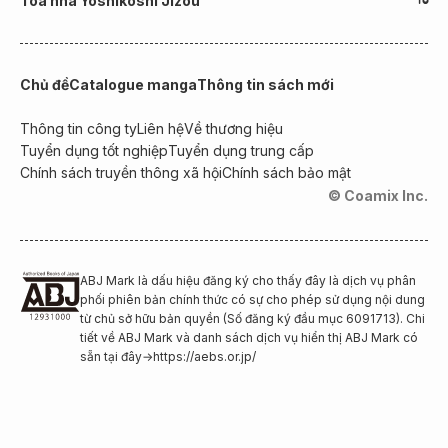
Toà nhà Yoshikoshi Jizou
Chủ đề
Catalogue manga
Thông tin sách mới
Thông tin công ty
Liên hệ
Về thương hiệu
Tuyển dụng tốt nghiệp
Tuyển dụng trung cấp
Chính sách truyền thông xã hội
Chính sách bảo mật
© Coamix Inc.
ABJ Mark là dấu hiệu đăng ký cho thấy đây là dịch vụ phân
phối phiên bản chính thức có sự cho phép sử dụng nội dung
từ chủ sở hữu bản quyền (Số đăng ký đầu mục 6091713). Chi
tiết về ABJ Mark và danh sách dịch vụ hiển thị ABJ Mark có
sẵn tại đây
→
https://aebs.or.jp/