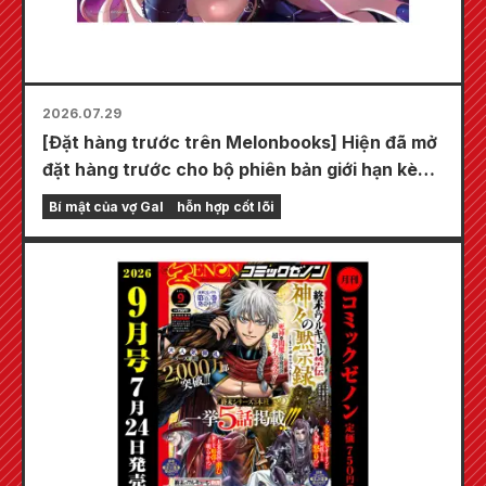
2026.07.29
[Đặt hàng trước trên Melonbooks] Hiện đã mở
đặt hàng trước cho bộ phiên bản giới hạn kèm
thảm chơi đặc biệt với hình minh họa tuyệt đẹp
Bí mật của vợ Gal
hỗn hợp cốt lõi
về Fuyuki Tojo do Kudou vẽ! Tập 6 mới nhất
của "Bí mật của cô dâu" dự kiến phát hành
vào ngày 20 tháng 10!