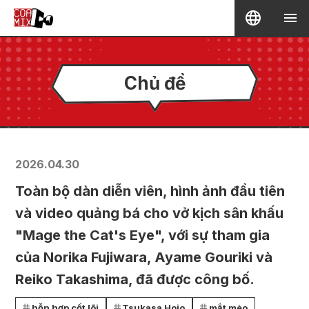
Chủ đề
2026.04.30
Toàn bộ dàn diễn viên, hình ảnh đầu tiên
và video quảng bá cho vở kịch sân khấu
"Mage the Cat's Eye", với sự tham gia
của Norika Fujiwara, Ayame Gouriki và
Reiko Takashima, đã được công bố.
hỗn hợp cốt lõi
Tsukasa Hojo
mắt mèo