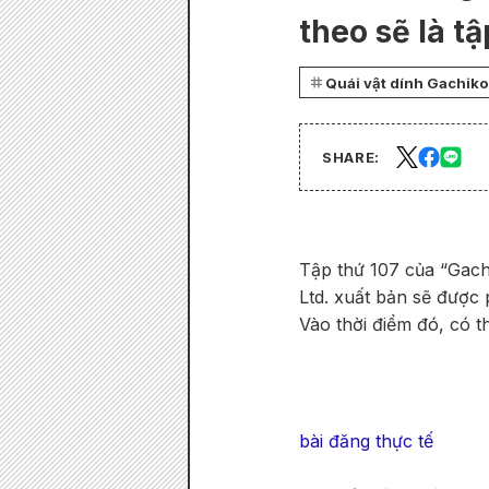
theo sẽ là t
Quái vật dính Gachiko
SHARE:
Tập thứ 107 của “Gachi
Ltd. xuất bản sẽ được
Vào thời điểm đó, có th
bài đăng thực tế