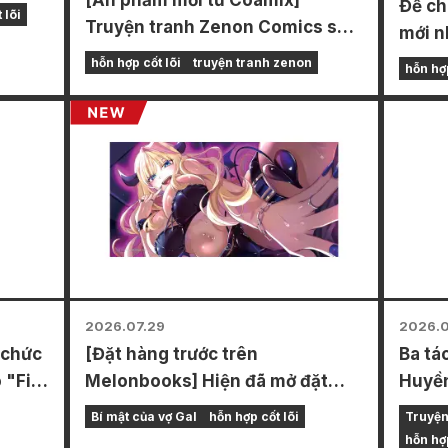
Để ch
bởi
 lõi
Truyện tranh Zenon Comics sẽ
mới n
năm
được bán vào ngày 7 tháng 8
Front
hỗn hợp cốt lõi
truyện tranh zenon
hỗn hợp
(Thứ Sáu)!
sẽ đư
Anima
từ ng
thể n
được 
loại)!
2026.07.29
2026.0
 chức
[Đặt hàng trước trên
Ba tá
 "Fist
Melonbooks] Hiện đã mở đặt
Huyền
hàng trước cho bộ phiên bản giới
ấn ph
Bí mật của vợ Gal
hỗn hợp cốt lõi
Truyện
hạn kèm thảm chơi đặc biệt với
chươn
hỗn hợp