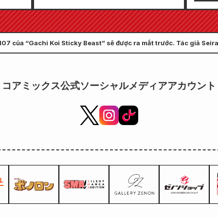
hình minh họa tuyệt đẹp về
Zenon
Fuyuki Tojo do Kudou vẽ! Tập 6
được 
mới nhất của "Bí mật của cô
7!!
107 của “Gachi Koi Sticky Beast” sẽ được ra mắt trước. Tác giả Seira
dâu" dự kiến phát hành vào
ập cuối cùng.
ngày 20 tháng 10!
コアミックス公式ソーシャルメディアアカウント