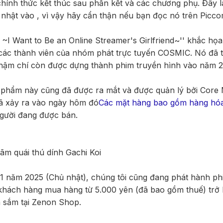
chính thức kết thúc sau phần kết và các chương phụ. Đây l
nhật vào , vì vậy hãy cẩn thận nếu bạn đọc nó trên Picco
t ~I Want to Be an Online Streamer's Girlfriend~'' khắc họ
các thành viên của nhóm phát trực tuyến COSMIC. Nó đã 
hậm chí còn được dựng thành phim truyền hình vào năm 2
 phẩm này cũng đã được ra mắt và được quản lý bởi Core 
ã xảy ra vào ngày hôm đó
Các mặt hàng bao gồm hàng hóa 
gười đang được bán.
lãm quái thú dính Gachi Koi
1 năm 2025 (Chủ nhật), chúng tôi cũng đang phát hành ph
hách hàng mua hàng từ 5.000 yên (đã bao gồm thuế) trở 
 sắm tại Zenon Shop.