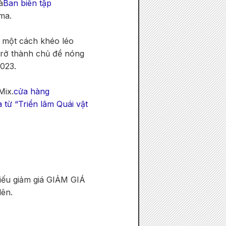
à
Ban biên tập
ma.
a một cách khéo léo
trở thành chủ đề nóng
023.
Mix.
cửa hàng
từ “Triển lãm Quái vật
iếu giảm giá GIẢM GIÁ
lên.