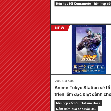
những người bị ảnh hưởng 
Hỗn hợp lõi Kumamoto
hỗn hợp cốt
trận động đất Kumamoto 
2026.
2026.07.30
Anime Tokyo Station sẽ tổ
triển lãm đặc biệt dành cho
of the North Star"!!
hỗn hợp cốt lõi
Tetsuo Hara
Nắm đấm của sao Bắc Đẩu