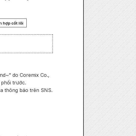
 hợp cốt lõi
end~” do Coremix Co.,
phối trước.
eira thông báo trên SNS.