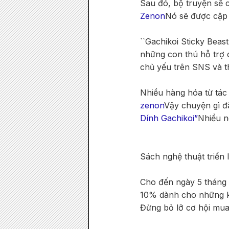
Sau đó, bộ truyện sẽ 
Zenon
Nó sẽ được cập 
``Gachikoi Sticky Beas
những con thú hỗ trợ 
chủ yếu trên SNS và t
Nhiều hàng hóa từ tác
zenon
Vậy chuyện gì đ
Dính Gachikoi”
Nhiều n
Sách nghệ thuật triển 
Cho đến ngày 5 tháng 
10% dành cho những k
Đừng bỏ lỡ cơ hội mua