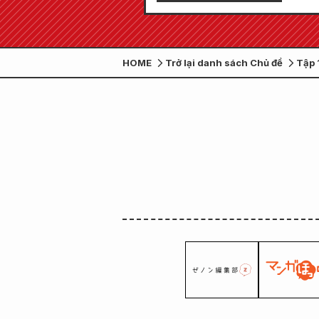
HOME
Trở lại danh sách Chủ đề
Tập 
là t