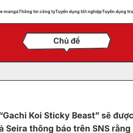
ue manga
Thông tin công ty
Tuyển dụng tốt nghiệp
Tuyển dụng tr
Chủ đề
“Gachi Koi Sticky Beast” sẽ được
iả Seira thông báo trên SNS rằng 