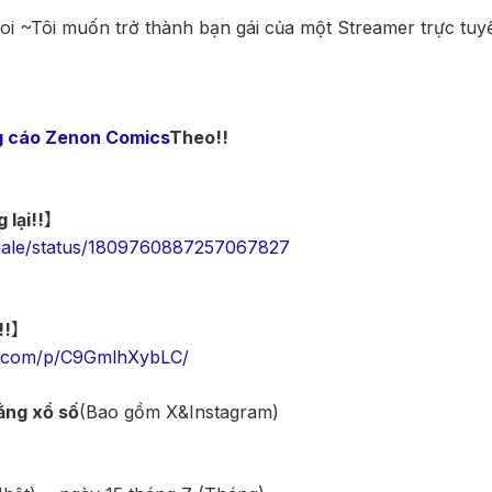
koi ~Tôi muốn trở thành bạn gái của một Streamer trực tu
g cáo Zenon Comics
Theo!!
 lại!!
】
_sale/status/1809760887257067827
!!
】
m.com/p/C9GmlhXybLC/
ằng xổ số
(Bao gồm X&Instagram)