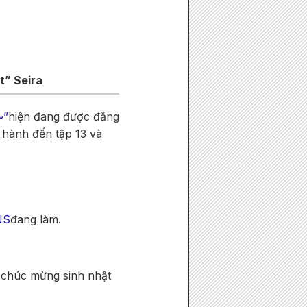
t” Seira
~”
hiện đang được đăng
 hành đến tập 13 và
NS
đang làm.
ể chúc mừng sinh nhật