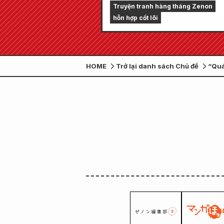
ấn phẩm duy nhất gồm 5
Truyện tranh hàng tháng Zenon
chương!! "Monthly Comic
hỗn hợp cốt lõi
Zenon số tháng 9 năm 202
được bán ra vào ngày 24 t
7!!
HOME
Trở lại danh sách Chủ đề
“Quá
phíc