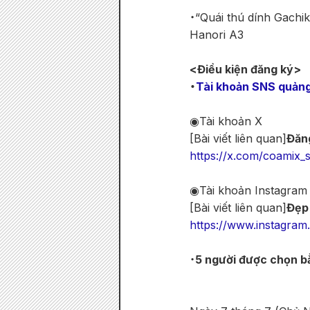
・“Quái thú dính Gachi
Hanori A3
<Điều kiện đăng ký>
・
Tài khoản SNS quản
◉Tài khoản X
[Bài viết liên quan]
Đăng
https://x.com/coamix
◉Tài khoản Instagram
[Bài viết liên quan]
Đẹp
https://www.instagra
・
5 người được chọn b