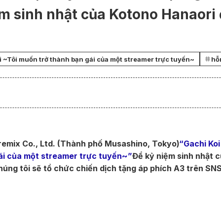
m sinh nhật của Kotono Hanaori 
i ~Tôi muốn trở thành bạn gái của một streamer trực tuyến~
hỗn
remix Co., Ltd. (Thành phố Musashino, Tokyo)
“Gachi Koi
ái của một streamer trực tuyến~”
Để kỷ niệm sinh nhật 
húng tôi sẽ tổ chức chiến dịch tặng áp phích A3 trên S