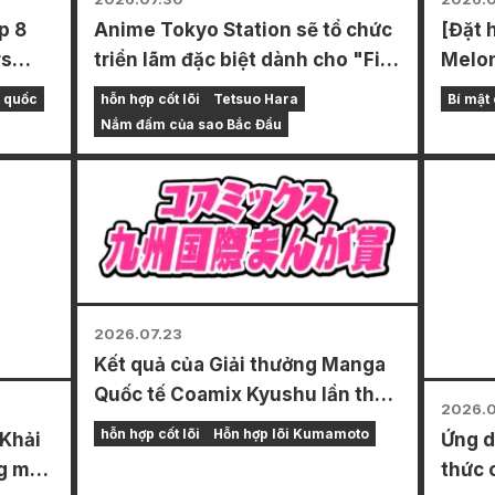
p 8
Anime Tokyo Station sẽ tổ chức
[Đặt 
rs
triển lãm đặc biệt dành cho "Fist
Melon
 biệt
of the North Star"!!
hàng 
g quốc
hỗn hợp cốt lõi
Tetsuo Hara
Bí mật
a hàng
hạn k
Nắm đấm của sao Bắc Đẩu
t đầu
hình 
n có
Fuyuk
 mini
mới n
g 4
dâu" 
ngày 
2026.07.23
Kết quả của Giải thưởng Manga
Quốc tế Coamix Kyushu lần thứ
2026.0
15 đã được công bố!
hỗn hợp cốt lõi
Hỗn hợp lõi Kumamoto
 Khải
Ứng d
ng một
thức 