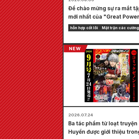
Để chào mừng sự ra mắt tậ
mới nhất của "Great Powe
Frontline", một hội chợ đặc
hỗn hợp cốt lõi
Mặt trận các cườn
sẽ được tổ chức tại các cử
Animate trên toàn quốc bắ
từ ngày 20 tháng 8, nơi bạ
thể nhận được một tấm thẻ
được vẽ đặc biệt (tổng cộn
loại)!
2026.07.24
Ba tác phẩm từ loạt truyện
Huyền được giới thiệu tro