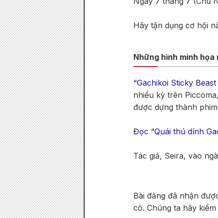
Ngày 7 tháng 7 (Chủ N
Hãy tận dụng cơ hội n
Những hình minh họa m
“Gachikoi Sticky Beas
nhiều kỳ trên Piccoma
được dựng thành phim
Đọc “Quái thú dính Gac
Tác giả, Seira, vào ng
Bài đăng đã nhận được
cô. Chúng ta hãy kiểm 