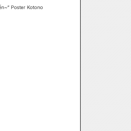
yến~” Poster Kotono