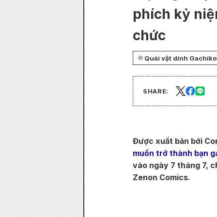
phích kỷ niệ
chức
Quái vật dính Gachiko
SHARE:
Được xuất bản bởi Co
muốn trở thành bạn g
vào ngày 7 tháng 7, c
Zenon Comics.