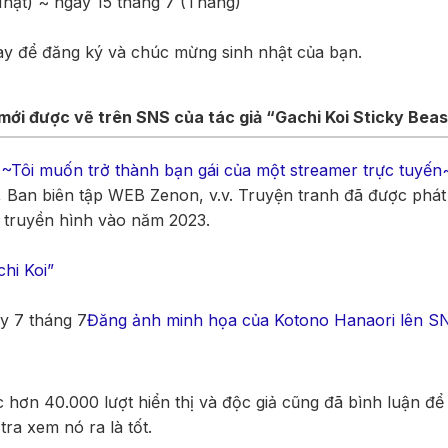
hật) ~ ngày 15 tháng 7 (Tháng)
ày để đăng ký và chúc mừng sinh nhật của bạn.
ới được vẽ trên SNS của tác giả “Gachi Koi Sticky Beas
t ~Tôi muốn trở thành bạn gái của một streamer trực tuyến
, Ban biên tập WEB Zenon, v.v. Truyện tranh đã được phát
 truyền hình vào năm 2023.
hi Koi”
ày 7 tháng 7
Đăng ảnh minh họa của Kotono Hanaori lên S
 hơn 40.000 lượt hiển thị và độc giả cũng đã bình luận đ
tra xem nó ra là tốt.