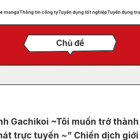
ue manga
Thông tin công ty
Tuyển dụng tốt nghiệp
Tuyển dụng tr
Chủ đề
nh Gachikoi ~Tôi muốn trở thành
át trực tuyến ~” Chiến dịch giới