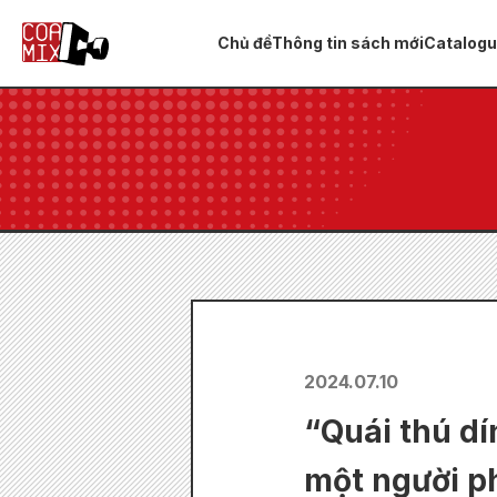
Chủ đề
Thông tin sách mới
Catalog
2024.07.10
“Quái thú dí
một người ph