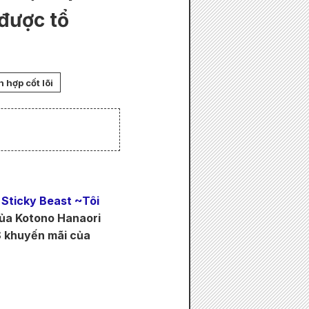
được tổ
 hợp cốt lõi
 Sticky Beast ~Tôi
của Kotono Hanaori
NS khuyến mãi của