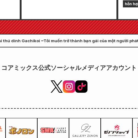
sẽ ra
hỗn hợp
Ứng d
6" sẽ
nhiều
háng
trí t
chươn
i thú dính Gachikoi ~Tôi muốn trở thành bạn gái của một người phát 
"Cập 
h kỷ niệm sinh nhật của Kotono Hanaori được tổ chức
コアミックス公式ソーシャルメディアアカウント