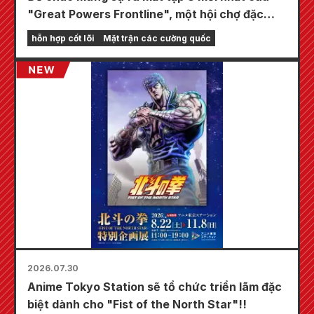
"Great Powers Frontline", một hội chợ đặc
biệt sẽ được tổ chức tại các cửa hàng
hỗn hợp cốt lõi
Mặt trận các cường quốc
Animate trên toàn quốc bắt đầu từ ngày 20
tháng 8, nơi bạn có thể nhận được một tấm
thẻ mini được vẽ đặc biệt (tổng cộng 4 loại)!
2026.07.30
Anime Tokyo Station sẽ tổ chức triển lãm đặc
biệt dành cho "Fist of the North Star"!!