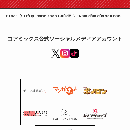
HOME
Trở lại danh sách Chủ đề
“Nắm đấm của sao Bắc
Đẩu” x WESTER
Mall/DISCOVER WEST
mall “Chiến dịch W”
コアミックス公式ソーシャルメディアアカウント
đang được tổ chức!