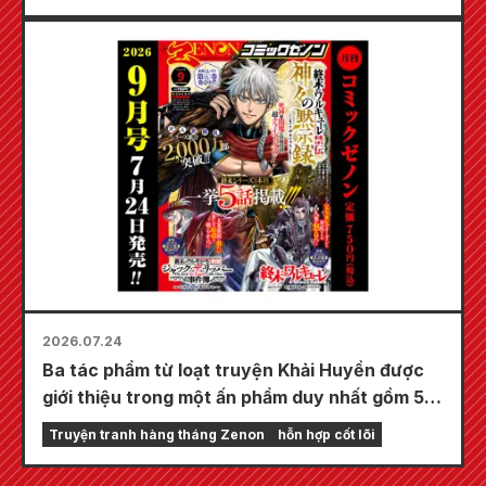
về Fuyuki Tojo do Kudou vẽ! Tập 6 mới nhất
của "Bí mật của cô dâu" dự kiến phát hành
vào ngày 20 tháng 10!
2026.07.24
Ba tác phẩm từ loạt truyện Khải Huyền được
giới thiệu trong một ấn phẩm duy nhất gồm 5
chương!! "Monthly Comic Zenon số tháng 9
Truyện tranh hàng tháng Zenon
hỗn hợp cốt lõi
năm 2026" sẽ được bán ra vào ngày 24 tháng
7!!