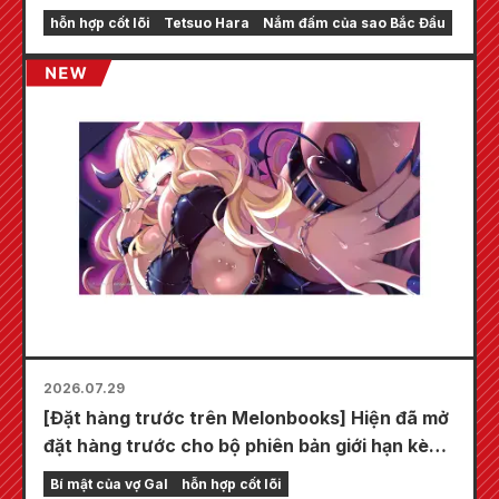
hỗn hợp cốt lõi
Tetsuo Hara
Nắm đấm của sao Bắc Đẩu
2026.07.29
[Đặt hàng trước trên Melonbooks] Hiện đã mở
đặt hàng trước cho bộ phiên bản giới hạn kèm
thảm chơi đặc biệt với hình minh họa tuyệt đẹp
Bí mật của vợ Gal
hỗn hợp cốt lõi