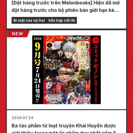
[Đặt hàng trước trên Melonbooks] Hiện đã mở
đặt hàng trước cho bộ phiên bản giới hạn kèm
thảm chơi đặc biệt với hình minh họa tuyệt đẹp
Bí mật của vợ Gal
hỗn hợp cốt lõi
về Fuyuki Tojo do Kudou vẽ! Tập 6 mới nhất
của "Bí mật của cô dâu" dự kiến phát hành
vào ngày 20 tháng 10!
2026.07.24
Ba tác phẩm từ loạt truyện Khải Huyền được
giới thiệu trong một ấn phẩm duy nhất gồm 5