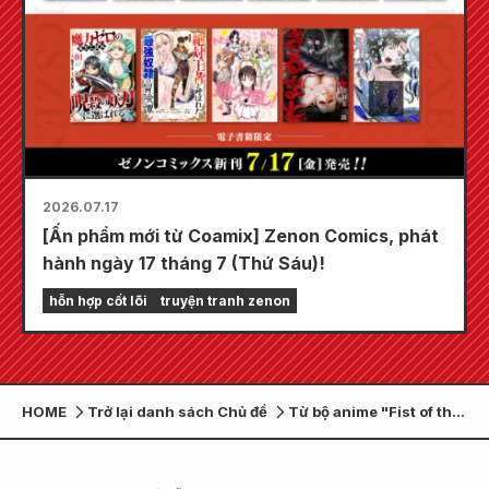
2026.07.17
[Ấn phẩm mới từ Coamix] Zenon Comics, phát
hành ngày 17 tháng 7 (Thứ Sáu)!
hỗn hợp cốt lõi
truyện tranh zenon
HOME
Trở lại danh sách Chủ đề
Từ bộ anime "Fist of the
North Star", Seiko đã
cho ra mắt những chiếc
đồng hồ hợp tác lấy cảm