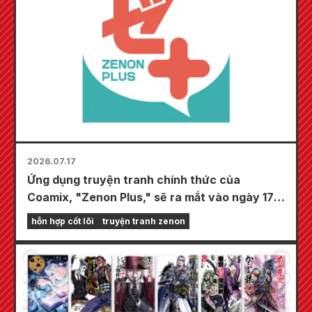
2026.07.17
Ứng dụng truyện tranh chính thức của
Coamix, "Zenon Plus," sẽ ra mắt vào ngày 17
tháng 7! Ứng dụng này được tích hợp nhiều
hỗn hợp cốt lõi
truyện tranh zenon
tính năng để giúp bạn giải trí trọn vẹn, bao
gồm "Chọn chương đầu tiên miễn phí" và "Cập
nhật hàng ngày"!