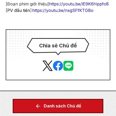
[Đoạn phim giới thiệu]
https://youtu.be/lE9K6Hppfo8
[
PV đầu tiên
］
https://youtu.be/nxgSFfKTGBo
Chia sẻ Chủ đề
Danh sách Chủ đề