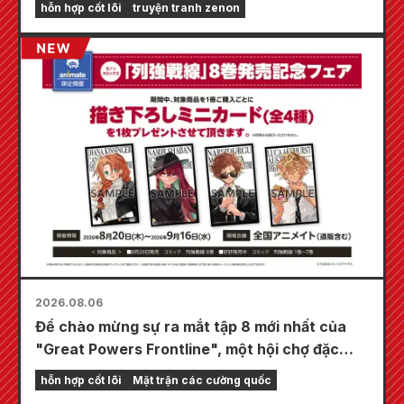
hỗn hợp cốt lõi
truyện tranh zenon
2026.08.06
Để chào mừng sự ra mắt tập 8 mới nhất của
"Great Powers Frontline", một hội chợ đặc
biệt sẽ được tổ chức tại các cửa hàng
hỗn hợp cốt lõi
Mặt trận các cường quốc
Animate trên toàn quốc bắt đầu từ ngày 20