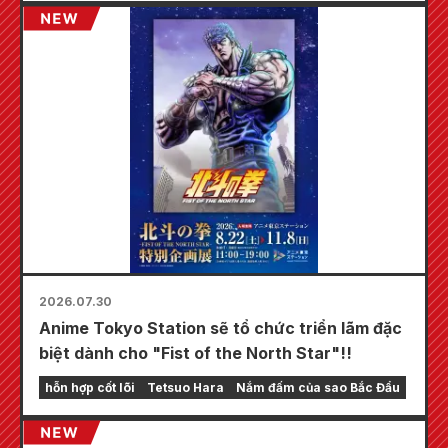
tháng 8, nơi bạn có thể nhận được một tấm
thẻ mini được vẽ đặc biệt (tổng cộng 4 loại)!
2026.07.30
Anime Tokyo Station sẽ tổ chức triển lãm đặc
biệt dành cho "Fist of the North Star"!!
hỗn hợp cốt lõi
Tetsuo Hara
Nắm đấm của sao Bắc Đẩu