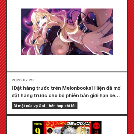
2026.07.29
[Đặt hàng trước trên Melonbooks] Hiện đã mở
đặt hàng trước cho bộ phiên bản giới hạn kèm
thảm chơi đặc biệt với hình minh họa tuyệt đẹp
Bí mật của vợ Gal
hỗn hợp cốt lõi
về Fuyuki Tojo do Kudou vẽ! Tập 6 mới nhất
của "Bí mật của cô dâu" dự kiến phát hành
vào ngày 20 tháng 10!