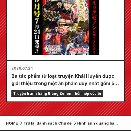
2026.07.24
Ba tác phẩm từ loạt truyện Khải Huyền được
giới thiệu trong một ấn phẩm duy nhất gồm 5
chương!! "Monthly Comic Zenon số tháng 9
Truyện tranh hàng tháng Zenon
hỗn hợp cốt lõi
năm 2026" sẽ được bán ra vào ngày 24 tháng
7!!
HOME
Trở lại danh sách Chủ đề
Hình ảnh quảng bá
chính thứ hai đã được