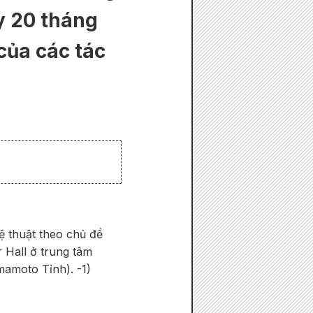
y 20 tháng
 của các tác
ệ thuật theo chủ đề
 Hall ở trung tâm
amoto Tỉnh). -1)