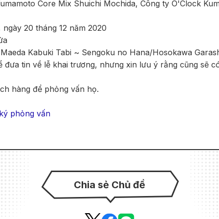
Kumamoto Core Mix Shuichi Mochida, Công ty O'Clock Ku
, ngày 20 tháng 12 năm 2020
ửa
ji Maeda Kabuki Tabi ~ Sengoku no Hana/Hosokawa Garash
 đưa tin về lễ khai trương, nhưng xin lưu ý rằng cũng sẽ 
ách hàng để phỏng vấn họ.
ký phỏng vấn
Chia sẻ Chủ đề