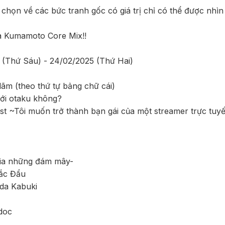
 chọn về các bức tranh gốc có giá trị chỉ có thể được nhìn
a Kumamoto Core Mix!!
4 (Thứ Sáu) - 24/02/2025 (Thứ Hai)
ãm (theo thứ tự bảng chữ cái)
 với otaku không?
ast ~Tôi muốn trở thành bạn gái của một streamer trực tuy
 kia những đám mây-
ắc Đẩu
eda Kabuki
doc