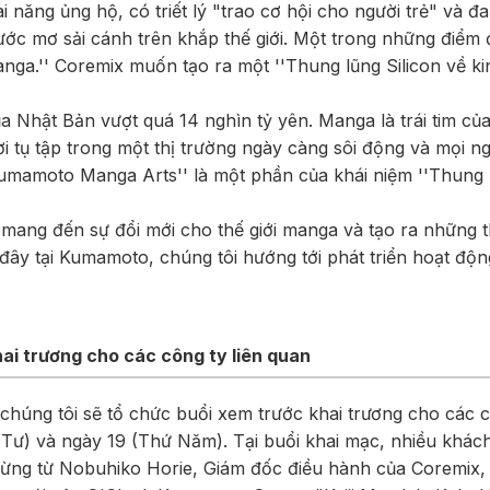
i năng ủng hộ, có triết lý "trao cơ hội cho người trẻ" và đ
 ước mơ sải cánh trên khắp thế giới. Một trong những điểm
nga.'' Coremix muốn tạo ra một ''Thung lũng Silicon về ki
a Nhật Bản vượt quá 14 nghìn tỷ yên. Manga là trái tim c
i tụ tập trong một thị trường ngày càng sôi động và mọi ng
Kumamoto Manga Arts'' là một phần của khái niệm ''Thung l
ang đến sự đổi mới cho thế giới manga và tạo ra những 
ừ đây tại Kumamoto, chúng tôi hướng tới phát triển hoạt độ
ai trương cho các công ty liên quan
 chúng tôi sẽ tổ chức buổi xem trước khai trương cho các c
 Tư) và ngày 19 (Thứ Năm). Tại buổi khai mạc, nhiều khác
mừng từ Nobuhiko Horie, Giám đốc điều hành của Coremix, 