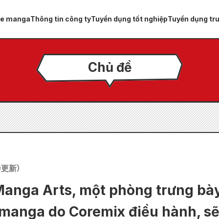
ue manga
Thông tin công ty
Tuyển dụng tốt nghiệp
Tuyển dụng tr
Chủ đề
9
更新）
nga Arts, một phòng trưng bày
 manga do Coremix điều hành, sẽ