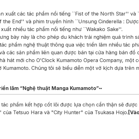
n xuất các tác phẩm nổi tiếng ``Fist of the North Star'' và `
 the End'' và phim truyền hình ``Unsung Cinderella : Dược
n xuất nhiều tác phẩm nổi tiếng như ``Wakako Sake''.
ưng bày này là cho phép du khách trải nghiệm quá trình 
 tác phẩm nghệ thuật thông qua việc triển lãm nhiều tác p
 các sản phẩm liên quan được bán tại cửa hàng bán đồ c
nhà hát mới cho O'Clock Kumamoto Opera Company, một c
ở Kumamoto. Chúng tôi sẽ biểu diễn một vở kịch dựa trên 
 triển lãm “Nghệ thuật Manga Kumamoto”~
 tác phẩm kết hợp cốt lõi được lựa chọn cẩn thận sẽ được
r" của Tetsuo Hara và "City Hunter" của Tsukasa Hojo.
[Vào