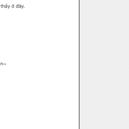
 thấy ở đây.
ến~