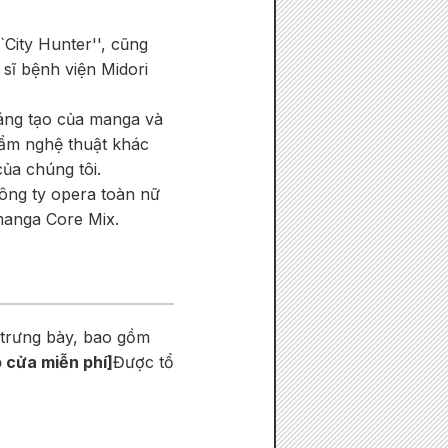
`City Hunter'', cũng
 sĩ bệnh viện Midori
sáng tạo của manga và
hẩm nghệ thuật khác
ủa chúng tôi.
ông ty opera toàn nữ
manga Core Mix.
 trưng bày, bao gồm
 cửa miễn phí]
Được tổ