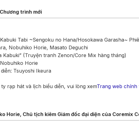
Chương trình mới
a Kabuki Tabi ~Sengoku no Hana/Hosokawa Garasha~ Phi
ara, Nobuhiko Horie, Masato Deguchi
da Kabuki” (Truyện tranh Zenon/Core Mix hàng tháng)
 Nobuhiko Horie
 diễn: Tsuyoshi Ikeura
g ty rạp hát và lịch biểu diễn, vui lòng xem
Trang web chính 
o Horie, Chủ tịch kiêm Giám đốc đại diện của Coremix Co