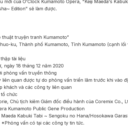
u mới của O'Clock Kumamoto Opera, "Keiji Maeda's Kabuk
a~ Edition" sẽ làm được.
ệ thuật truyện tranh Kumamoto”
Chuo-ku, Thành phố Kumamoto, Tỉnh Kumamoto (cạnh lối 
thập tài liệu
, ngày 18 tháng 12 năm 2020
ời phỏng vấn truyền thông
liên quan được tự do phỏng vấn triển lãm trước khi vào đị
p khách và các công ty liên quan
 tổ chức
rie, Chủ tịch kiêm Giám đốc điều hành của Coremix Co., Lt
pera Kumamoto Public Gene Production
ji Maeda Kabuki Tabi ~ Sengoku no Hana/Hosokawa Garash
*Phỏng vấn có tại các công ty tin tức.