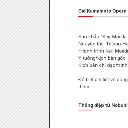
Giờ Kumamoto Opera 
Sân khấu “Keiji Maed
Nguyên tác: Tetsuo H
“Hành trình Keiji Mae
Ý tưởng/kịch bản gốc:
Kịch bản chỉ đạo/trình
Để biết chi tiết về côn
thêm.
Thông điệp từ Nobuhik