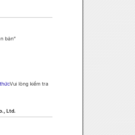
ên bản”
thức
Vui lòng kiểm tra
., Ltd.