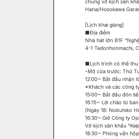
chung vở kịch sân khấ
Hana/Hosokawa Garash
[Lịch khai giảng]
■Địa điểm
Nhà hát lớn B1F “Ngh
4-1 Tedorihonmachi, 
■Lịch trình có thể thu 
・Mở cửa trước: Thứ Tư
12:00~ Bắt đầu nhận l
*Khách và các công ty 
15:00~ Bắt đầu đón tiế
16:15~ Lời chào từ ban
(Ngày 18: Nobuhiko Ho
16:30~ Giờ Công ty O
Vở kịch sân khấu “Kei
18:30~ Phỏng vấn hộp 