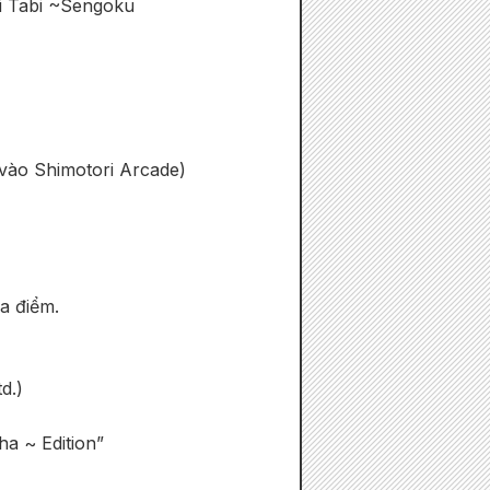
i Tabi ~Sengoku
vào Shimotori Arcade)
a điểm.
d.)
a ~ Edition”