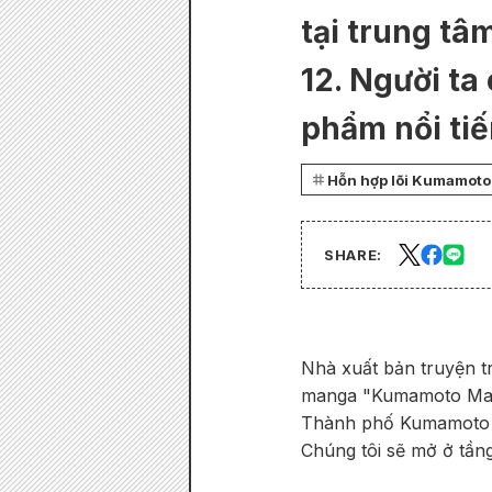
tại trung t
12. Người ta
phẩm nổi tiế
Hỗn hợp lõi Kumamoto
SHARE:
Nhà xuất bản truyện t
manga "Kumamoto Manga
Thành phố Kumamoto (
Chúng tôi sẽ mở ở tần