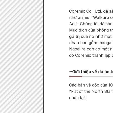
Coremix Co., Ltd. đã sả
như anime ``Walkure of
Aoi.'' Chúng tôi đã sả
Mục đích của phòng tr
giá trị của nó như một
nhau bao gồm manga và
Ngoài ra còn có một 
do Coremix thành lập 
~Giới thiệu về dự án
Các bản vẽ gốc của 10
"Fist of the North Sta
chức tại!