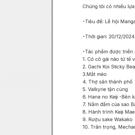
Chúng tôi có nhiều lựa
・Tiêu đề: Lễ hội Mang
・Thời gian: 20/12/202
・Tác phẩm được triển l
1. Có cô gái nào tử tế
2. Gachi Koi Sticky Be
3.Mắt mèo
4. Thợ săn thành phố
5. Valkyrie tận cùng
6. Hana no Keiji -Bên
7. Nắm đấm của sao B
8. Hành trình Keiji Ma
9. Rượu sake Wakako
10. Trân trọng, Mecha