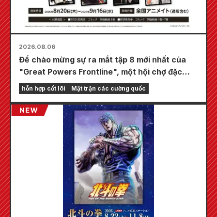
2026.08.06
Để chào mừng sự ra mắt tập 8 mới nhất của
"Great Powers Frontline", một hội chợ đặc
biệt sẽ được tổ chức tại các cửa hàng
hỗn hợp cốt lõi
Mặt trận các cường quốc
Animate trên toàn quốc bắt đầu từ ngày 20
tháng 8, nơi bạn có thể nhận được một tấm
thẻ mini được vẽ đặc biệt (tổng cộng 4 loại)!