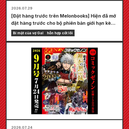
2026.07.29
[Đặt hàng trước trên Melonbooks] Hiện đã mở
đặt hàng trước cho bộ phiên bản giới hạn kèm
thảm chơi đặc biệt với hình minh họa tuyệt đẹp
Bí mật của vợ Gal
hỗn hợp cốt lõi
về Fuyuki Tojo do Kudou vẽ! Tập 6 mới nhất
của "Bí mật của cô dâu" dự kiến phát hành
vào ngày 20 tháng 10!
2026.07.24