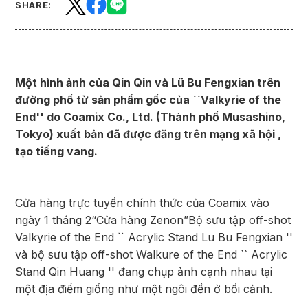
SHARE:
Một hình ảnh của Qin Qin và Lü Bu Fengxian trên
đường phố từ sản phẩm gốc của ``Valkyrie of the
End''
do Coamix Co., Ltd. (Thành phố Musashino,
Tokyo) xuất bản đã được đăng trên mạng xã hội ,
tạo tiếng vang.
Cửa hàng trực tuyến chính thức của Coamix vào
ngày 1 tháng 2
“Cửa hàng Zenon”
Bộ sưu tập off-shot
Valkyrie of the End `` Acrylic Stand Lu Bu Fengxian ''
và bộ sưu tập off-shot Walkure of the End `` Acrylic
Stand Qin Huang '' đang chụp ảnh cạnh nhau tại
một địa điểm giống như một ngôi đền ở bối cảnh.