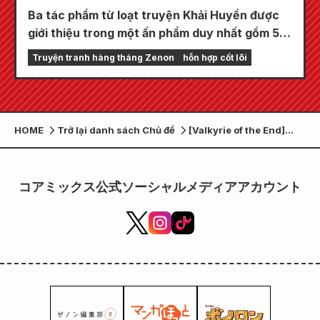
Ba tác phẩm từ loạt truyện Khải Huyền được
giới thiệu trong một ấn phẩm duy nhất gồm 5
chương!! "Monthly Comic Zenon số tháng 9
Truyện tranh hàng tháng Zenon
hỗn hợp cốt lõi
năm 2026" sẽ được bán ra vào ngày 24 tháng
7!!
HOME
Trở lại danh sách Chủ đề
[Valkyrie of the End]
Hàng nguyên bản <Bộ
sưu tập Off-shot> Giới
thiệu bộ đôi mạnh nhất
コアミックス公式ソーシャルメディアアカウント
Trung Quốc!!