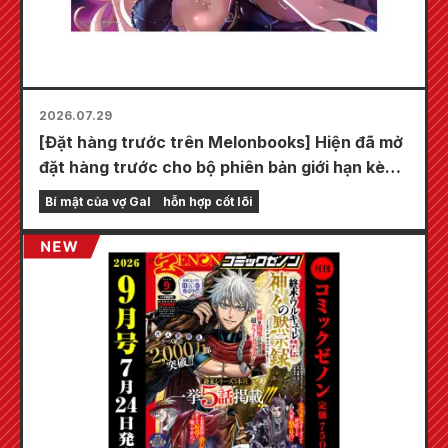
2026.07.29
[Đặt hàng trước trên Melonbooks] Hiện đã mở
đặt hàng trước cho bộ phiên bản giới hạn kèm
thảm chơi đặc biệt với hình minh họa tuyệt đẹp
Bí mật của vợ Gal
hỗn hợp cốt lõi
về Fuyuki Tojo do Kudou vẽ! Tập 6 mới nhất
của "Bí mật của cô dâu" dự kiến phát hành
vào ngày 20 tháng 10!