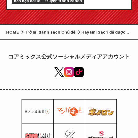
hỗn hợp cốt lõi
truyện tranh zenon
tính năng để giúp bạn giải trí trọn vẹn, bao
gồm "Chọn chương đầu tiên miễn phí" và "Cập
nhật hàng ngày"!
HOME
Trở lại danh sách Chủ đề
Hayami Saori đã được
chọn là nghệ sĩ thể hiện
ca khúc kết thúc cho
"Record of Ragnarok
コアミックス公式ソーシャルメディアアカウント
III"! Bình luận cũng đã
được gửi đến!