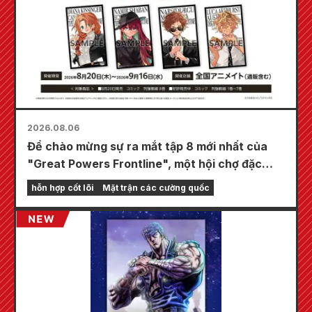
2026.08.06
Để chào mừng sự ra mắt tập 8 mới nhất của
"Great Powers Frontline", một hội chợ đặc
biệt sẽ được tổ chức tại các cửa hàng
hỗn hợp cốt lõi
Mặt trận các cường quốc
Animate trên toàn quốc bắt đầu từ ngày 20
tháng 8, nơi bạn có thể nhận được một tấm
thẻ mini được vẽ đặc biệt (tổng cộng 4 loại)!