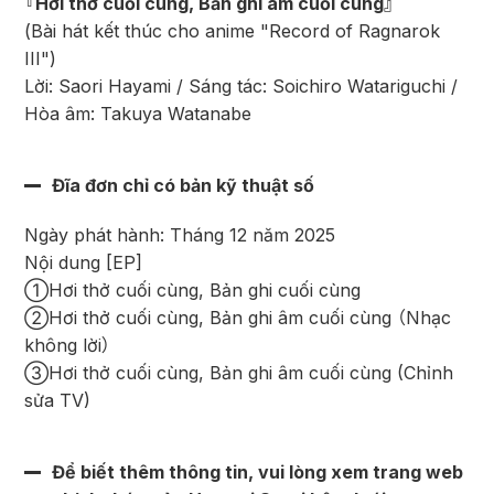
『Hơi thở cuối cùng, Bản ghi âm cuối cùng』
(Bài hát kết thúc cho anime "Record of Ragnarok
III")
Lời: Saori Hayami / Sáng tác: Soichiro Watariguchi /
Hòa âm: Takuya Watanabe
Đĩa đơn chỉ có bản kỹ thuật số
Ngày phát hành: Tháng 12 năm 2025
Nội dung [EP]
①Hơi thở cuối cùng, Bản ghi cuối cùng
②Hơi thở cuối cùng, Bản ghi âm cuối cùng （Nhạc
không lời）
③Hơi thở cuối cùng, Bản ghi âm cuối cùng (Chỉnh
sửa TV)
Để biết thêm thông tin, vui lòng xem trang web