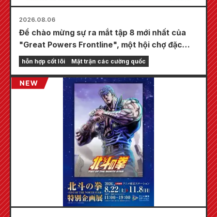
2026.08.06
Để chào mừng sự ra mắt tập 8 mới nhất của
"Great Powers Frontline", một hội chợ đặc
biệt sẽ được tổ chức tại các cửa hàng
hỗn hợp cốt lõi
Mặt trận các cường quốc
Animate trên toàn quốc bắt đầu từ ngày 20
tháng 8, nơi bạn có thể nhận được một tấm
thẻ mini được vẽ đặc biệt (tổng cộng 4 loại)!