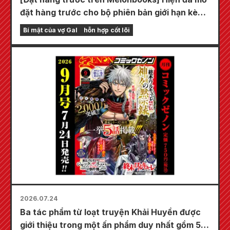
đặt hàng trước cho bộ phiên bản giới hạn kèm
thảm chơi đặc biệt với hình minh họa tuyệt đẹp
Bí mật của vợ Gal
hỗn hợp cốt lõi
về Fuyuki Tojo do Kudou vẽ! Tập 6 mới nhất
của "Bí mật của cô dâu" dự kiến phát hành
vào ngày 20 tháng 10!
2026.07.24
Ba tác phẩm từ loạt truyện Khải Huyền được
giới thiệu trong một ấn phẩm duy nhất gồm 5