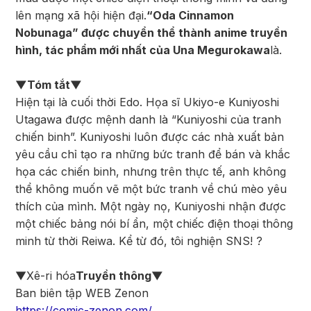
lên mạng xã hội hiện đại.
“Oda Cinnamon
Nobunaga” được chuyển thể thành anime truyền
hình, tác phẩm mới nhất của Una Megurokawa
là.
▼Tóm tắt▼
Hiện tại là cuối thời Edo. Họa sĩ Ukiyo-e Kuniyoshi
Utagawa được mệnh danh là “Kuniyoshi của tranh
chiến binh”. Kuniyoshi luôn được các nhà xuất bản
yêu cầu chỉ tạo ra những bức tranh để bán và khắc
họa các chiến binh, nhưng trên thực tế, anh không
thể không muốn vẽ một bức tranh về chú mèo yêu
thích của mình. Một ngày nọ, Kuniyoshi nhận được
một chiếc bảng nói bí ẩn, một chiếc điện thoại thông
minh từ thời Reiwa. Kể từ đó, tôi nghiện SNS! ?
▼Xê-ri hóa
Truyền thông▼
Ban biên tập WEB Zenon
https://comic-zenon.com/