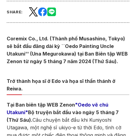
SHARE:
Coremix Co., Ltd. (Thành phố Musashino, Tokyo)
sẽ bắt đầu đăng dài kỳ ``Oedo Painting Uncle
Utakuni'' (Una Megurokawa) tại Ban Biên tập WEB
Zenon từ ngày 5 tháng 7 năm 2024 (Thứ Sáu).
Trở thành họa sĩ ở Edo và họa sĩ thần thánh ở
Reiwa.
Tại Ban biên tập WEB Zenon
"Oedo vẽ chú
Utakuni"
Bộ truyện bắt đầu vào ngày 5 tháng 7
(Thứ Sáu).
Câu chuyện bắt đầu khi Kuniyoshi
Utagawa, một nghệ sĩ ukiyo-e từ thời Edo, tình cờ
mua được một chiếc điện thoại thông minh và đăng