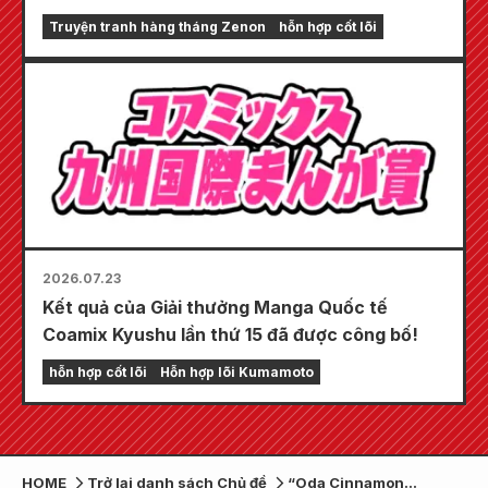
chương!! "Monthly Comic Zenon số tháng 9
Truyện tranh hàng tháng Zenon
hỗn hợp cốt lõi
năm 2026" sẽ được bán ra vào ngày 24 tháng
7!!
2026.07.23
Kết quả của Giải thưởng Manga Quốc tế
Coamix Kyushu lần thứ 15 đã được công bố!
hỗn hợp cốt lõi
Hỗn hợp lõi Kumamoto
HOME
Trở lại danh sách Chủ đề
“Oda Cinnamon