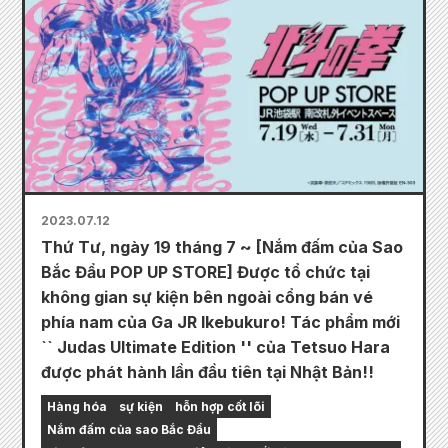
2023.07.12
Thứ Tư, ngày 19 tháng 7 ~ [Nắm đấm của Sao
Bắc Đẩu POP UP STORE] Được tổ chức tại
không gian sự kiện bên ngoài cổng bán vé
phía nam của Ga JR Ikebukuro! Tác phẩm mới
`` Judas Ultimate Edition '' của Tetsuo Hara
được phát hành lần đầu tiên tại Nhật Bản!!
Hàng hóa
sự kiện
hỗn hợp cốt lõi
Nắm đấm của sao Bắc Đẩu