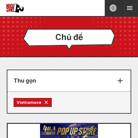
Chủ đề
Thu gọn
Vietnamase