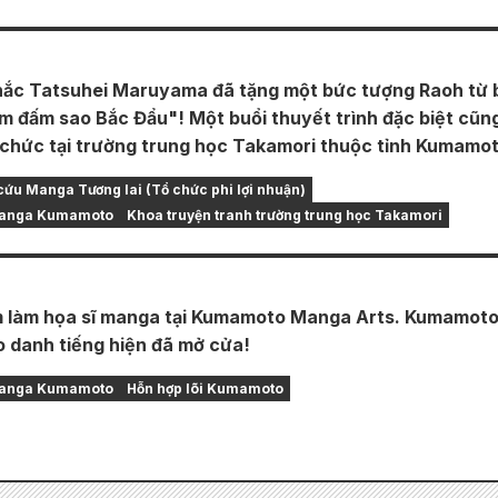
hắc Tatsuhei Maruyama đã tặng một bức tượng Raoh từ 
m đấm sao Bắc Đẩu"! Một buổi thuyết trình đặc biệt cũn
 chức tại trường trung học Takamori thuộc tỉnh Kumamot
cứu Manga Tương lai (Tổ chức phi lợi nhuận)
Manga Kumamoto
Khoa truyện tranh trường trung học Takamori
m làm họa sĩ manga tại Kumamoto Manga Arts. Kumamot
 danh tiếng hiện đã mở cửa!
Manga Kumamoto
Hỗn hợp lõi Kumamoto