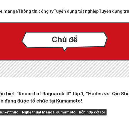
ue manga
Thông tin công ty
Tuyển dụng tốt nghiệp
Tuyển dụng tr
Chủ đề
ặc biệt "Record of Ragnarok III" tập 1, "Hades vs. Qin Shi
ện đang được tổ chức tại Kumamoto!
sự kết thúc
Nghệ thuật Manga Kumamoto
hỗn hợp cốt lõi