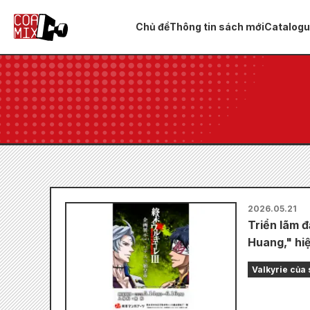
Chủ đề
Thông tin sách mới
Catalog
2026.05.21
Triển lãm đ
Huang," hi
Valkyrie của 