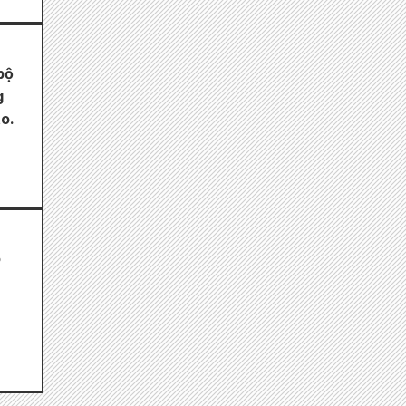
bộ
g
o.
o