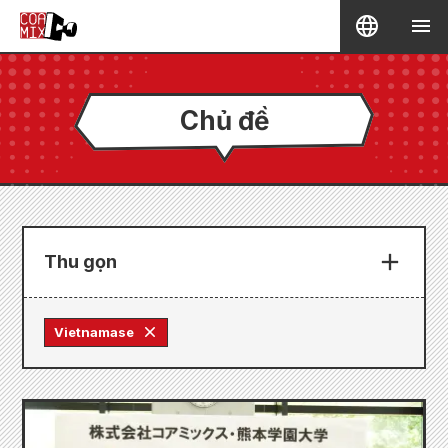
Chủ đề
Thu gọn
Vietnamase