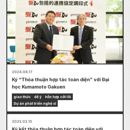
2024.06.17
Ký “Thỏa thuận hợp tác toàn diện” với Đại
học Kumamoto Gakuen
giao thức
để ý
hỗn hợp cốt lõi
Dự án phát triển nghệ sĩ
2023.02.15
Ký kết thỏa thuận hợp tác toàn diện với