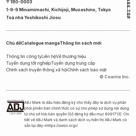
〒180-0003
1-9-9 Minamimachi, Kichijoji, Musashino, Tokyo
Toà nhà Yoshikoshi Jizou
Chủ đề
Catalogue manga
Thông tin sách mới
Thông tin công ty
Liên hệ
Về thương hiệu
Tuyển dụng tốt nghiệp
Tuyển dụng trung cấp
Chính sách truyền thông xã hội
Chính sách bảo mật
© Coamix Inc.
ABJ Mark là dấu hiệu đăng ký cho thấy đây là dịch vụ phân
phối phiên bản chính thức có sự cho phép sử dụng nội dung
từ chủ sở hữu bản quyền (Số đăng ký đầu mục 6091713). Chi
tiết về ABJ Mark và danh sách dịch vụ hiển thị ABJ Mark có
sẵn tại đây
→
https://aebs.or.jp/