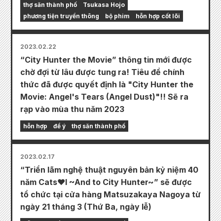
thợ săn thành phố
Tsukasa Hojo
phương tiện truyền thông
bộ phim
hỗn hợp cốt lõi
2023.02.22
“City Hunter the Movie” thông tin mới được
chờ đợi từ lâu được tung ra! Tiêu đề chính
thức đã được quyết định là "City Hunter the
Movie: Angel's Tears (Angel Dust)"!! Sẽ ra
rạp vào mùa thu năm 2023
hỗn hợp
để ý
thợ săn thành phố
2023.02.17
“Triển lãm nghệ thuật nguyên bản kỷ niệm 40
năm Cats♥I ~And to City Hunter~” sẽ được
tổ chức tại cửa hàng Matsuzakaya Nagoya từ
ngày 21 tháng 3 (Thứ Ba, ngày lễ)