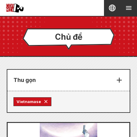
Chủ đề
Thu gọn
Vietnamase