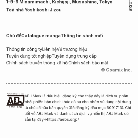
1-9-9 Minamimachi, Kichijoji, Musashino, Tokyo
Toà nhà Yoshikoshi Jizou
Chủ đề
Catalogue manga
Thông tin sách mới
Thông tin công ty
Liên hệ
Về thương hiệu
Tuyển dụng tốt nghiệp
Tuyển dụng trung cấp
Chính sách truyền thông xã hội
Chính sách bảo mật
© Coamix Inc.
ABJ Mark là dấu hiệu đăng ký cho thấy đây là dịch vụ phân
phối phiên bản chính thức có sự cho phép sử dụng nội dung
từ chủ sở hữu bản quyền (Số đăng ký đầu mục 6091713). Chi
tiết về ABJ Mark và danh sách dịch vụ hiển thị ABJ Mark có
sẵn tại đây
→
https://aebs.or.jp/