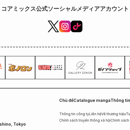
コアミックス公式ソーシャルメディアアカウント
Chủ đề
Catalogue manga
Thông ti
Thông tin công ty
Liên hệ
Về thương hiệu
Tu
Chính sách truyền thông xã hội
Chính sách
shino, Tokyo