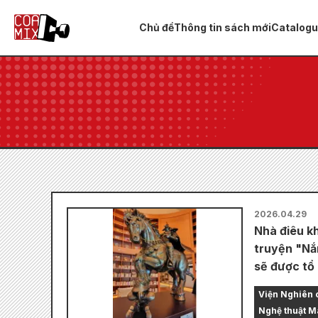
Chủ đề
Thông tin sách mới
Catalog
2026.04.29
Nhà điêu k
truyện "Nắ
sẽ được tổ
Viện Nghiên 
Nghệ thuật 