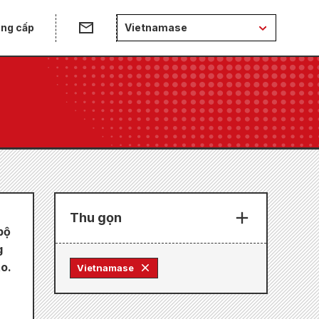
ung cấp
Vietnamase
Thu gọn
bộ
g
o.
Vietnamase