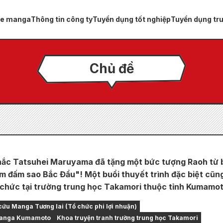
ue manga
Thông tin công ty
Tuyển dụng tốt nghiệp
Tuyển dụng tr
Chủ đề
hắc Tatsuhei Maruyama đã tặng một bức tượng Raoh từ 
m đấm sao Bắc Đẩu"! Một buổi thuyết trình đặc biệt cũn
 chức tại trường trung học Takamori thuộc tỉnh Kumamot
cứu Manga Tương lai (Tổ chức phi lợi nhuận)
Manga Kumamoto
Khoa truyện tranh trường trung học Takamori