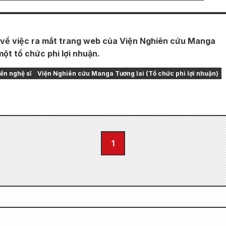
về việc ra mắt trang web của Viện Nghiên cứu Manga
một tổ chức phi lợi nhuận.
iển nghệ sĩ
Viện Nghiên cứu Manga Tương lai (Tổ chức phi lợi nhuận)
1