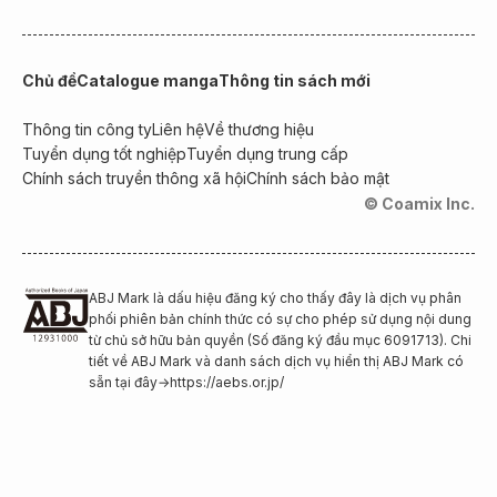
Chủ đề
Catalogue manga
Thông tin sách mới
Thông tin công ty
Liên hệ
Về thương hiệu
Tuyển dụng tốt nghiệp
Tuyển dụng trung cấp
Chính sách truyền thông xã hội
Chính sách bảo mật
© Coamix Inc.
ABJ Mark là dấu hiệu đăng ký cho thấy đây là dịch vụ phân
phối phiên bản chính thức có sự cho phép sử dụng nội dung
từ chủ sở hữu bản quyền (Số đăng ký đầu mục 6091713). Chi
tiết về ABJ Mark và danh sách dịch vụ hiển thị ABJ Mark có
sẵn tại đây
→
https://aebs.or.jp/