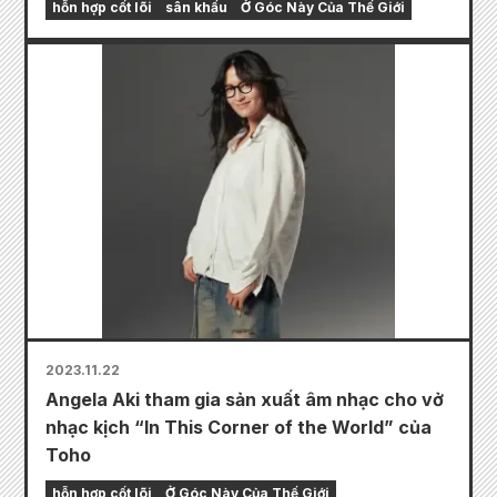
hỗn hợp cốt lõi
sân khấu
Ở Góc Này Của Thế Giới
2023.11.22
Angela Aki tham gia sản xuất âm nhạc cho vở
nhạc kịch “In This Corner of the World” của
Toho
hỗn hợp cốt lõi
Ở Góc Này Của Thế Giới