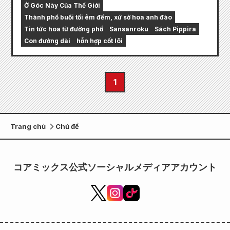
Ở Góc Này Của Thế Giới
Thành phố buổi tối êm đềm, xứ sở hoa anh đào
Tin tức hoa từ đường phố
Sansanroku
Sách Pippira
Con đường dài
hỗn hợp cốt lõi
1
Trang chủ
Chủ đề
コアミックス公式ソーシャルメディアアカウント