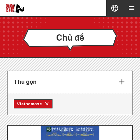
Chủ đề
Thu gọn
Vietnamase