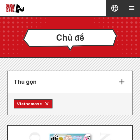
Chủ đề
Thu gọn
Vietnamase