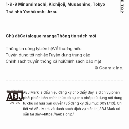
1-9-9 Minamimachi, Kichijoji, Musashino, Tokyo
Toà nhà Yoshikoshi Jizou
Chủ đề
Catalogue manga
Thông tin sách mới
Thông tin công ty
Liên hệ
Về thương hiệu
Tuyển dụng tốt nghiệp
Tuyển dụng trung cấp
Chính sách truyền thông xã hội
Chính sách bảo mật
© Coamix Inc.
ABJ Mark là dấu hiệu đăng ký cho thấy đây là dịch vụ phân
phối phiên bản chính thức có sự cho phép sử dụng nội dung
từ chủ sở hữu bản quyền (Số đăng ký đầu mục 6091713). Chi
tiết về ABJ Mark và danh sách dịch vụ hiển thị ABJ Mark có
sẵn tại đây
→
https://aebs.or.jp/