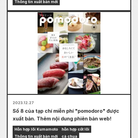
Thông tin xuất bản mới
2023.12.27
Số 8 của tạp chí miễn phí "pomodoro" được
xuất bản. Thêm nội dung phiên bản web!
Hỗn hợp lõi Kumamoto
hỗn hợp cốt lõi
Thông tin xuất bản mới
cà chua