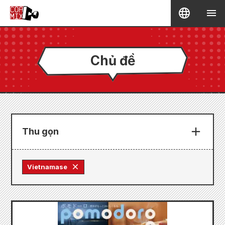
Chủ đề
Thu gọn
Vietnamase