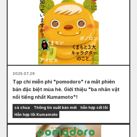
2025.07.29
Tạp chí miễn phí "pomodoro" ra mắt phiên
bản đặc biệt mùa hè. Giới thiệu "ba nhân vật
nổi tiếng nhất Kumamoto"!
cà chua
Thông tin xuất bản mới
hỗn hợp cốt lõi
Hỗn hợp lõi Kumamoto