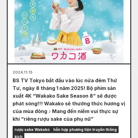
2024.11.15
BS TV Tokyo bắt đầu vào lúc nửa đêm Thứ
Tư, ngày 8 tháng 1 năm 2025! Bộ phim sản
xuất 4K “Wakako Sake Season 8” sẽ được
phát sóng!!! Wakako sẽ thưởng thức hương vị
của mùa đông ♪ Mang đến niềm vui thực sự
khi “riêng rượu sake của phụ nữ”
rượu sake Wakako
hỗn hợp phương tiện truyền thông
kịch