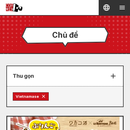
Chủ đề
Thu gọn
Vietnamase