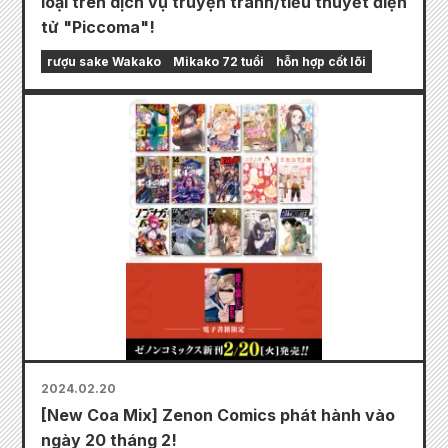
loại trên dịch vụ truyện tranh/tiểu thuyết điện
tử "Piccoma"!
rượu sake Wakako
Mikako 72 tuổi
hỗn hợp cốt lõi
2024.02.20
[New Coa Mix] Zenon Comics phát hành vào
ngày 20 tháng 2!