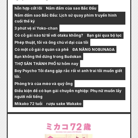
hỗn hợp cốt lõi
Nắm đấm của sao Bắc Đẩu
Nắm đấm sao Bắc Đẩu: Lịch sử quay phim truyền hình
cuối thế kỷ
3 phút vệ sĩ Yoko-chan
Có cô gái nào tử tế với otaku không?
Bạn gái qua bộ lọc
Phép thuật, tôi và ông chủ vĩ đại của tôi
Có một cô gái ở quán cà phê
ĐA NĂNG NOBUNAGA
Bạn không thể đứng trong Budokan
THỢ SĂN THÀNH PHỐ từ hôm nay
Boy Psycho Tôi đang gặp rắc rối vì anh trai tôi muốn giết
tôi.
Phòng trà của mèo và quý ông
Điều kiện để có bạn gái chuyên nghiệp: Phụ nữ muốn lấy
người nổi tiếng
Mikako 72 tuổi
rượu sake Wakako