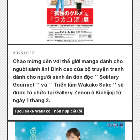
2025.01.17
Chào mừng đến với thế giới manga dành cho
người sành ăn! Đỉnh cao của bộ truyện tranh
dành cho người sành ăn đơn độc `` Solitary
Gourmet '' và `` Triển lãm Wakako Sake '' sẽ
được tổ chức tại Gallery Zenon ở Kichijoji từ
ngày 1 tháng 2.
rượu sake Wakako
hỗn hợp cốt lõi