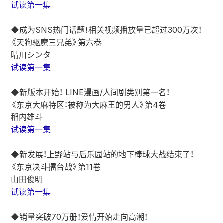
试读第一集
◆成为SNS热门话题！相关视频播放量已超过300万次！
《天狗驱魔三兄弟》第六卷
晴川シンタ
试读第一集
◆新版本开始！ LINE漫画/人间剧类别第一名！
《东京大麻特区：被称为大麻王的男人》第4卷
稻内雄斗
试读第一集
◆新发展！上野站与后乐园站的地下棒球大战结束了！
《东京决斗擂台战》第11卷
山田俊明
试读第一集
◆销量突破70万册！爱情开始走向高潮！