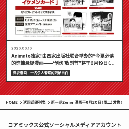
2026.06.16
Animate独家！由四家出版社联合举办的“今夏必读
的惊悚悬疑漫画——‘创伤’收割节”将于6月19日（星
期五）开始！
泽农漫画
一名杀人警察的残酷自白
HOME
返回话题列表
新一期Zenon漫画于6月20日（周二）发售！
コアミックス公式ソーシャルメディアアカウント