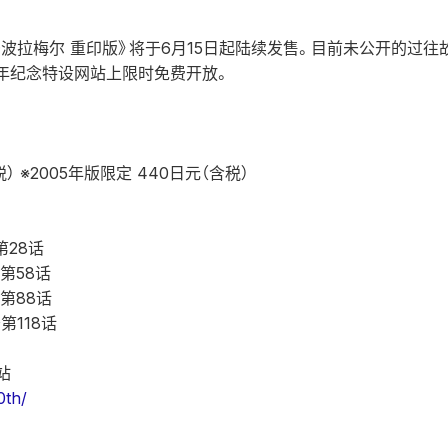
·波拉梅尔 重印版》将于6月15日起陆续发售。目前未公开的过
周年纪念特设网站上限时免费开放。
税） ※2005年版限定 440日元（含税）
〜第28话
〜第58话
〜第88话
〜第118话
站
0th/