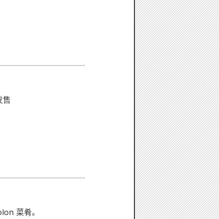
发售
on 菜肴。