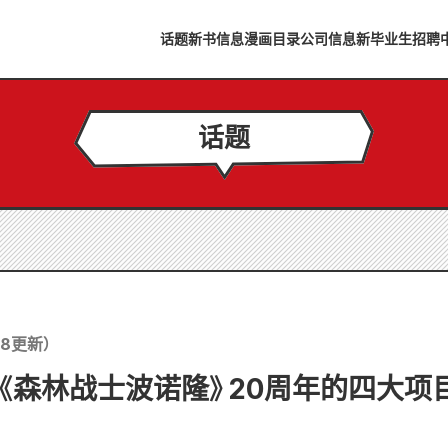
话题
新书信息
漫画目录
公司信息
新毕业生招聘
话题
18
更新）
《森林战士波诺隆》20周年的四大项