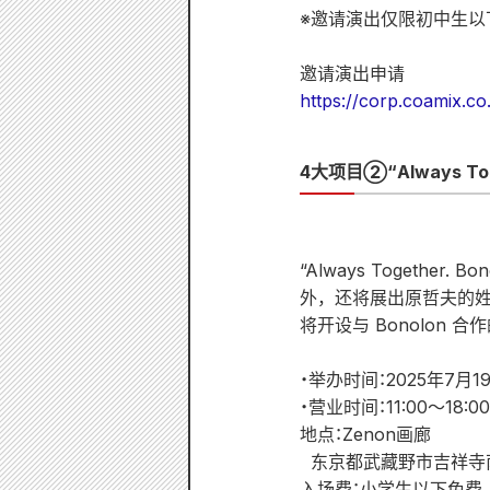
※邀请演出仅限初中生以
邀请演出申请
https://corp.coamix.co
4大项目②“Always To
“Always Togethe
外，还将展出原哲夫的姓
将开设与 Bonolon 合
・举办时间：2025年7月1
・营业时间：11:00～18:
地点：Zenon画廊
东京都武藏野市吉祥寺南町
入场费：小学生以下免费、