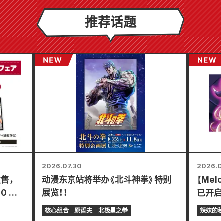
推荐话题
2026.07.30
2026.0
发售，
动漫东京站将举办《北斗神拳》特别
【Me
20 日
展览！！
已开
得特制
东条冬
核心组合
原哲夫
北极星之拳
辣妹的
妹新娘