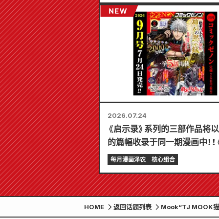
2026.07.24
《启示录》系列的三部作品将
的篇幅收录于同一期漫画中！！
Comic Zenon》2026年9
每月漫画泽农
核心组合
7月24日发售！！
HOME
返回话题列表
Mook“TJ MOO