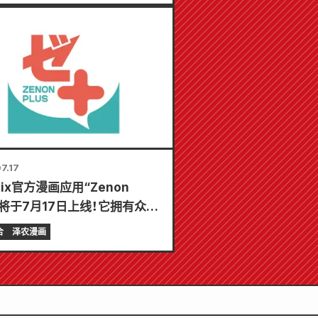
发售！
7.17
mix官方漫画应用“Zenon
s”将于7月17日上线！它拥有众多
功能，让您尽享娱乐，包括“选
合
泽农漫画
第一个免费章节”和“每日更