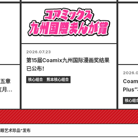
20日
2026.07.23
第15届Coamix九州国际漫画奖结果
已公布！
2026.0
核心组合
熊本核心组合
以五章
Coa
《月刊
Plu
月刊将于
精彩
核心组
择您的
新”！
K猫眼艺术珍品”发布