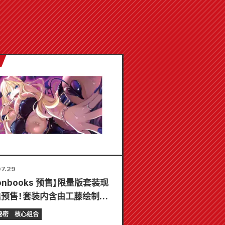
7.29
lonbooks 预售】限量版套装现
启预售！套装内含由工藤绘制的
树精美插画特别版游戏垫！《辣
秘密
核心组合
的秘密》最新第6卷将于10月