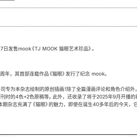
27日发售mook《TJ MOOK 猫眼艺术珍品》。
 周年，其首部连载作品《猫眼》发行了纪念 mook。
条司专为本杂志绘制的原创插画！除了全篇漫画评论和角色介绍外
刊时的4色+2色原稿等。此外，还收录了将于2025年9月开播
本期杂志充满了《猫眼》的魅力，即使在诞生40多年后的今天，