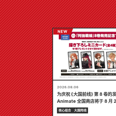
2026.08.06
为庆祝《大国前线》第 8 卷的
Animate 全国商店将于 8 月 
起举办限时展销会，届时可获
核心组合
大国阵线
迷你卡片（共 4 种）！