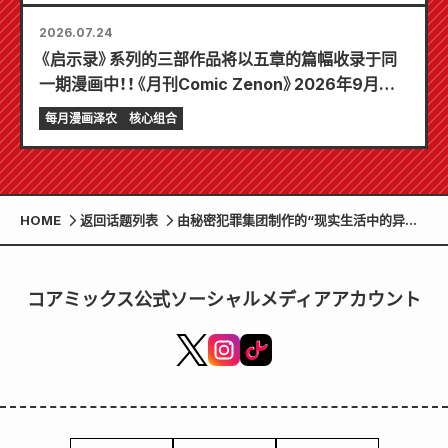
2026.07.24
《启示录》系列的三部作品将以五章的篇幅收录于同
一期漫画中！！《月刊Comic Zenon》2026年9月刊
将于7月24日发售！！
每月漫画泽农
核心组合
HOME
返回话题列表
由秘密犯罪集团制作的“现实生活中的异常
发现游戏‘城市猎人 真假难辨’”将于4月1日
（星期三）起在Gallery Zenon举办的“Ryo
& Kaori 2026年生日”活动中举行！
コアミックス公式ソーシャルメディアアカウント