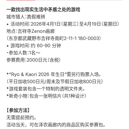
一款找出现实生活中矛盾之处的游戏
城市猎人：真假难辨
• 活动时间：2026年4月1日（星期三）至4月19日（星期日）
地点：吉祥寺Zenon画廊
（东京都武藏野市吉祥寺南町2-11-1 180-0003）
• 游戏时间：约 60-90 分钟
・参加人数：1名～
参赛费用：2000日元（含税）
*“Ryo & Kaori 2026 年生日”需另行购票入场。
（平日加收500日元/周末及节假日加收800日元）
*游戏套装包含一个特制的透明文件夹。
*新奇小物：包含一张明信片（共1种设计）
【参加方法】
无需提前预约。
活动当天，可在泽农画廊内的商品区购买参赛包。