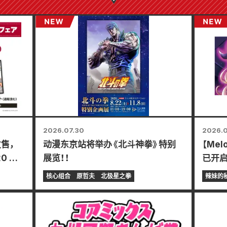
2026.07.30
2026.0
发售，
动漫东京站将举办《北斗神拳》特别
【Me
20 日
展览！！
已开
得特制
东条冬
核心组合
原哲夫
北极星之拳
辣妹的
妹新娘
20日