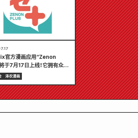
7.17
mix官方漫画应用“Zenon
s”将于7月17日上线！它拥有众多
功能，让您尽享娱乐，包括“选
合
泽农漫画
第一个免费章节”和“每日更