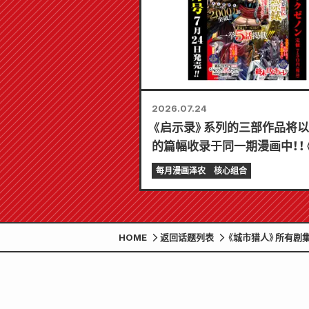
2026.07.24
《启示录》系列的三部作品将
的篇幅收录于同一期漫画中！！
Comic Zenon》2026年9
每月漫画泽农
核心组合
7月24日发售！！
HOME
返回话题列表
《城市猎人》所有剧集都