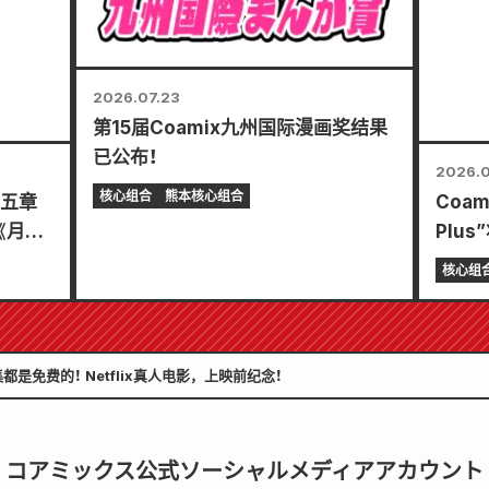
2026.07.23
第15届Coamix九州国际漫画奖结果
已公布！
2026.0
核心组合
熊本核心组合
以五章
Coa
《月刊
Plu
月刊将于
精彩
核心组
择您的
新”！
是免费的！ Netflix真人电影，上映前纪念！
コアミックス公式ソーシャルメディアアカウント