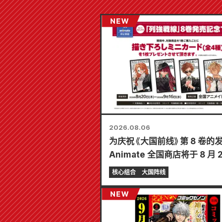
2026.08.06
为庆祝《大国前线》第 8 卷的
Animate 全国商店将于 8 月 
起举办限时展销会，届时可获
核心组合
大国阵线
迷你卡片（共 4 种）！