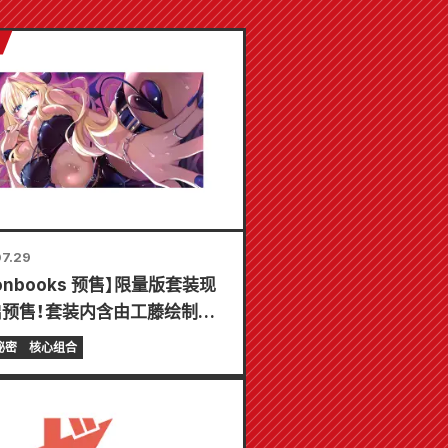
7.29
lonbooks 预售】限量版套装现
启预售！套装内含由工藤绘制的
树精美插画特别版游戏垫！《辣
秘密
核心组合
的秘密》最新第6卷将于10月
发售！