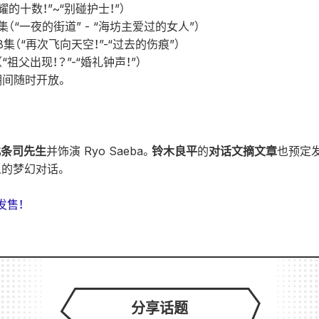
荣耀的十数！”~“别碰护士！”）
- 170集（“一夜的街道” - “海坊主爱过的女人”）
- 258集（“再次飞向天空！”-“过去的伤痕”）
6集（“祖父出现！？”-“婚礼钟声！”）
期间随时开放。
北条司先生
并饰演 Ryo Saeba。
铃木良平
的
对话文摘文章
也预定
的梦幻对话。
发售！
分享话题