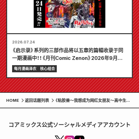
2026.07.24
《启示录》系列的三部作品将以五章的篇幅收录于同
一期漫画中！！《月刊Comic Zenon》2026年9月刊
将于7月24日发售！！
每月漫画泽农
核心组合
HOME
返回话题列表
《粘胶兽～我想成为网红女朋友～高中生宇
宙》ID大头贴发售中！ 7/12 起于 Zenon 店
コアミックス公式ソーシャルメディアアカウント