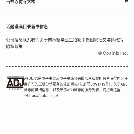
吉祥寺觉寺大楼
话题
漫画目录
新书信息
公司信息
联系我们
关于商标
新毕业生招聘
中途招聘
社交媒体政策
隐私政策
© Coamix Inc.
ABJ标志是电子书店及电子书籍分销服务从版权所有者获得内容使
用许可的正版分销服务的注册商标（注册号6091713号）。关于ABJ
标志的详细信息，以及展示ABJ标志的服务列表，请点击这里
→
https://aebs.or.jp/