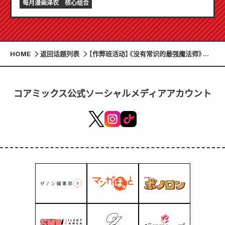
每月漫画泽农
核心组合
HOME
返回话题列表
【作弊班活动】《没有常识的最强魔法师》海
报赠送！纪念第一卷发行
コアミックス公式ソーシャルメディアアカウント