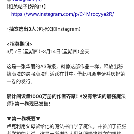
[相关帖子]
好的！！
】
https://www.instagram.com/p/C4Mrccyye2R/
・
抽签选出3人
（包括X和Instagram）
<招募期间>
3月7日（星期四）-3月14日（星期四）全天
这是一张华丽的A3海报，就像这部作品一样，释放出秘
籍魔法的最强魔法师活跃在其中。借此机会申请并庆祝第
一卷的发行。
累计阅读量1000万册的作者齐聚！ 《没有常识的最强魔法
师》第一卷现已发售！
▼第一卷概要▼
卢克利用父母留给他的魔法书自学了魔法，并参加了征服
者学校的考试，这是一所训练人们征服怪物巢穴的机构。