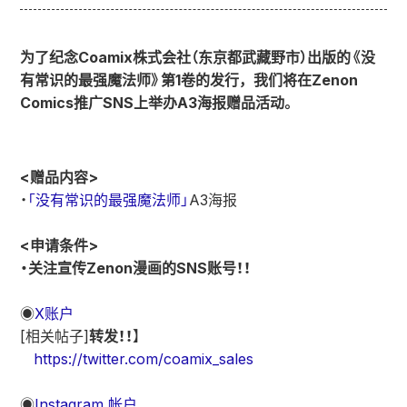
为了纪念Coamix株式会社（东京都武藏野市）出版的《没
有常识的最强魔法师》第1卷的发行，我们将在Zenon
Comics推广SNS上举办A3海报赠品活动。
<赠品内容>
・
「没有常识的最强魔法师」
A3海报
<申请条件>
・关注宣传Zenon漫画的SNS账号！！
◉
X账户
[相关帖子]
转发！！
】
https://twitter.com/coamix_sales
◉
Instagram 帐户