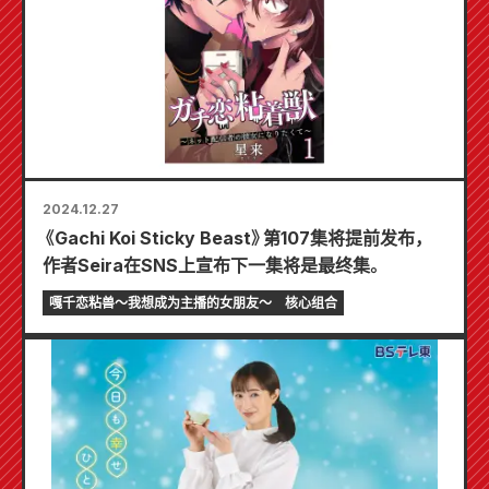
2024.12.27
《Gachi Koi Sticky Beast》第107集将提前发布，
作者Seira在SNS上宣布下一集将是最终集。
嘎千恋粘兽～我想成为主播的女朋友～
核心组合