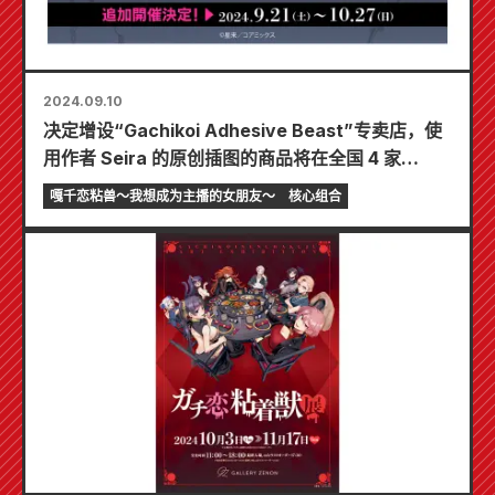
2024.09.10
决定增设“Gachikoi Adhesive Beast”专卖店，使
用作者 Seira 的原创插图的商品将在全国 4 家
Animate 商店出售。
嘎千恋粘兽～我想成为主播的女朋友～
核心组合