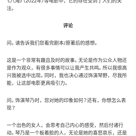
《八海》（2022年）等电影中，它的存在受到了人们的关
注。
评论
问。请告诉我们您看完剧本/原著后的感想。
这是一个非常有趣且及时的故事。无论是作为公众人物还
是作为观众，有很多事情可以让我产生共鸣。所以我很高
兴我被选中出现。同时，我也决心通过饰演琴野，尽我所
能，让这部电影更具吸引力。
问。饰演琴乃时，您对她的印象如何？还有，你想怎么表
现？
一个出色的女人，会思考自己内心的感受，然后付诸行
动。琴乃是一个板着脸的人，无论是她的喜怒哀乐，还是