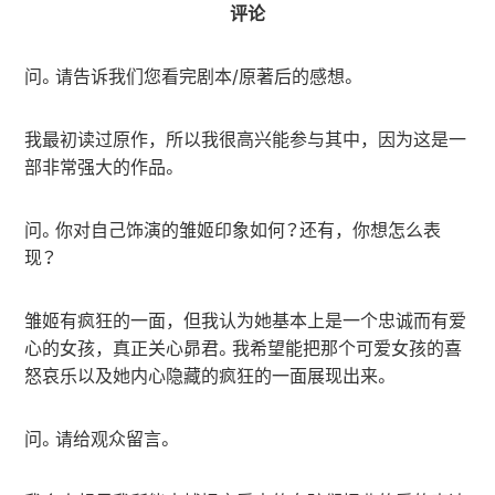
评论
问。请告诉我们您看完剧本/原著后的感想。
我最初读过原作，所以我很高兴能参与其中，因为这是一
部非常强大的作品。
问。你对自己饰演的雏姬印象如何？还有，你想怎么表
现？
雏姬有疯狂的一面，但我认为她基本上是一个忠诚而有爱
心的女孩，真正关心昴君。我希望能把那个可爱女孩的喜
怒哀乐以及她内心隐藏的疯狂的一面展现出来。
问。请给观众留言。