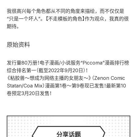
我很高兴每个角色都从不同的角度来描绘，而不仅仅是
“只是一个坏人”。 【不走模板的角色】作为观众，我真的很
期待。
原始资料
发行量80万册！电子漫画/小说服务“Piccoma”漫画排行榜
综合排名第一（截至2022年9月20日）！
《粘胶兽～想成为网络主播的女朋友～》（Zenon Comic
Statan/Coa Mix）漫画第1卷～第9卷现已发售！最新第10
卷预定3月20日发售！
分享话题