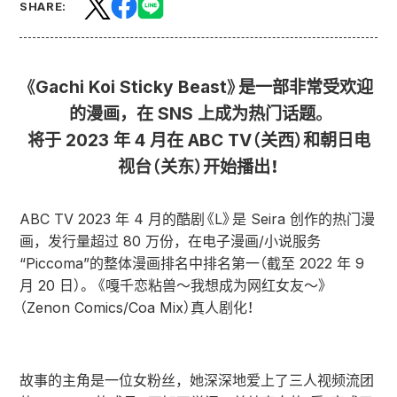
SHARE:
《Gachi Koi Sticky Beast》是一部非常受欢迎
的漫画，在 SNS 上成为热门话题。
将于 2023 年 4 月在 ABC TV（关西）和朝日电
视台（关东）开始播出！
ABC TV 2023 年 4 月的酷剧《L》是 Seira 创作的热门漫
画，发行量超过 80 万份，在电子漫画/小说服务
“Piccoma”的整体漫画排名中排名第一（截至 2022 年 9
月 20 日）。 《嘎千恋粘兽～我想成为网红女友～》
（Zenon Comics/Coa Mix）真人剧化！
故事的主角是一位女粉丝，她深深地爱上了三人视频流团