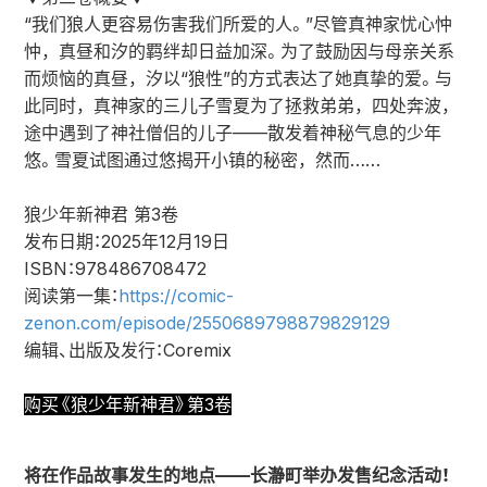
“我们狼人更容易伤害我们所爱的人。”尽管真神家忧心忡
忡，真昼和汐的羁绊却日益加深。为了鼓励因与母亲关系
而烦恼的真昼，汐以“狼性”的方式表达了她真挚的爱。与
此同时，真神家的三儿子雪夏为了拯救弟弟，四处奔波，
途中遇到了神社僧侣的儿子——散发着神秘气息的少年
悠。雪夏试图通过悠揭开小镇的秘密，然而……
狼少年新神君 第3卷
发布日期：2025年12月19日
ISBN：978486708472
阅读第一集：
https://comic-
zenon.com/episode/2550689798879829129
编辑、出版及发行：Coremix
购买《狼少年新神君》第3卷
将在作品故事发生的地点——长瀞町举办发售纪念活动！