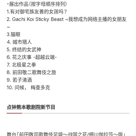
・展出作品（按字母顺序排列）
1.有对御宅族友善的女孩吗？
2. Gachi Koi Sticky Beast ~我想成为网络主播的女朋友
~
3.猫眼
4. 城市猎人
5. 终结的女武神
6. 花之庆事 -超越云端-
7. 北极星之拳
8. 前田敬二歌舞伎之旅
9. 若子清酒
10. 问候， 梅查多克
点钟熊本歌剧院新节目
舞台「前田敬司歌舞伎足袋～战国之花/细川伽拉莎～版」