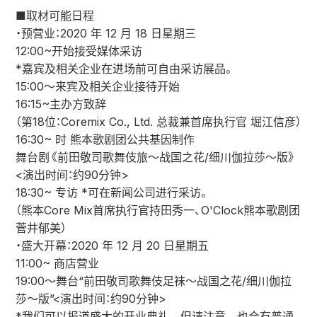
■取材可能日程
・预营业：2020 年 12 月 18 日星期三
12:00~开始接受媒体采访
*嘉宾及相关企业在进场前可自由采访展品。
15:00～来宾及相关企业接待开始
16:15~主办方致辞
（第18位：Coremix Co., Ltd. 总裁兼首席执行官 堀江信彦）
16:30~ 时 熊本歌剧团公共基因制作
舞台剧《前田敬司歌舞伎旅～战国之花/细川伽拉莎～版》
<演出时间：约90分钟>
18:30~ 专访 *可在新闻公司进行采访。
（熊本Core Mix首席执行官持田秀一、O'Clock熊本歌剧团
菅井郁美）
・盛大开幕：2020 年 12 月 20 日星期五
11:00~ 商店营业
19:00～舞台“前田敬司歌舞伎足袜～战国之花/细川伽拉
莎～版”<演出时间：约90分钟>
*我们可以报道盛大的开业典礼，但请注意，也会有普通