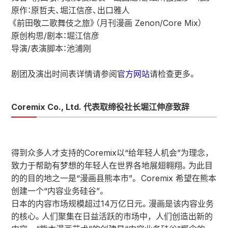
原作：原哲夫、堀江信彦、出口雅人
《前田敬二歌舞伎之旅》（月刊漫画 Zenon/Core Mix）
原创构思/剧本：堀江信彦
导演/表演脚本：池浦刚
剧团及演出时间表详情请参阅
官方网站
请检查更多。
Coremix Co., Ltd. 代表取缔役社长堀江伸彦致辞
得到众多人才支持的Coremix以“给年轻人机会”为理念，
致力于帮助有梦想的年轻人在世界各地展翅翱翔。为此目
的的目的地之一是“漫画县熊本市”。 Coremix 希望在熊本
创建一个“内容业务硅谷”。
日本的内容市场规模超过14万亿日元。漫画是该内容业务
的核心。人们聚集在日益活跃的市场中，人们创造出新的