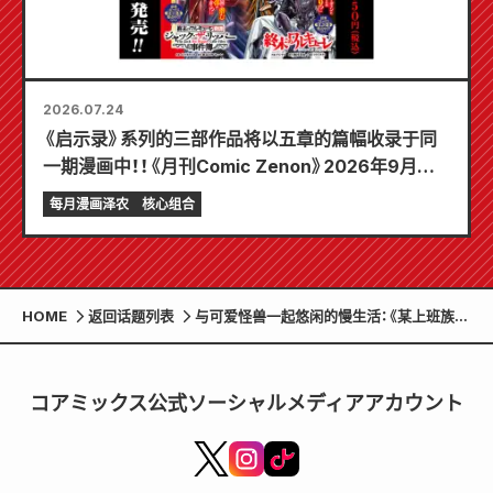
2026.07.24
《启示录》系列的三部作品将以五章的篇幅收录于同
一期漫画中！！《月刊Comic Zenon》2026年9月刊
将于7月24日发售！！
每月漫画泽农
核心组合
HOME
返回话题列表
与可爱怪兽一起悠闲的慢生活：《某上班族与
毛茸茸的狸猫开始神秘的田园生活》正在
WEB Zenon编辑部连载中！
コアミックス公式ソーシャルメディアアカウント