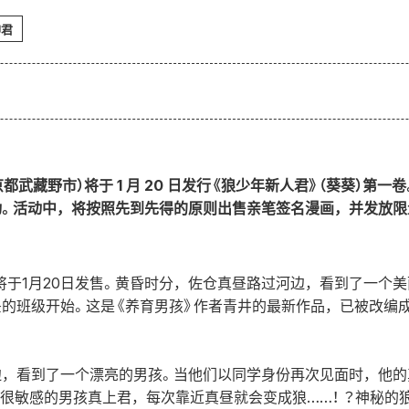
神君
td.（东京都武藏野市）将于 1 月 20 日发行《狼少年新人君》（葵葵）
。活动中，将按照先到先得的原则出售亲笔签名漫画，并发放限
将于1月20日发售。黄昏时分，佐仓真昼路过河边，看到了一个
的班级开始。这是《养育男孩》作者青井的最新作品，已被改编
，看到了一个漂亮的男孩。当他们以同学身份再次见面时，他的真
”很敏感的男孩真上君，每次靠近真昼就会变成狼……！ ？神秘的