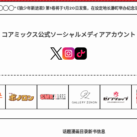
◯◯◯”《狼少年新进君》第1卷将于1月20日发售，在设定地长瀞町举办纪念
コアミックス公式ソーシャルメディアアカウント
话题
漫画目录
新书信息