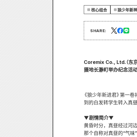
核心组合
狼少年新
SHARE:
Coremix Co., L
摄地长瀞町举办纪念活动
《狼少年新进君》第一卷
到的白发转学生转入真昼
▼剧情简介▼
黄昏时分，真昼经过河边
那个自称对真昼的“气味