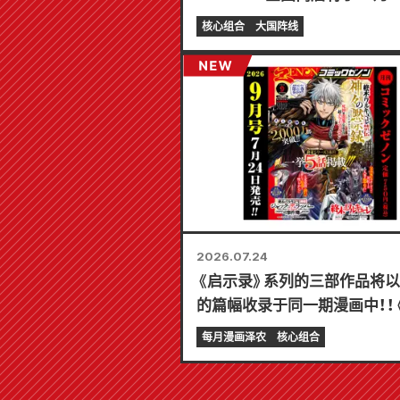
起举办限时展销会，届时可获
核心组合
大国阵线
迷你卡片（共 4 种）！
2026.07.24
《启示录》系列的三部作品将
的篇幅收录于同一期漫画中！！
Comic Zenon》2026年9
每月漫画泽农
核心组合
7月24日发售！！