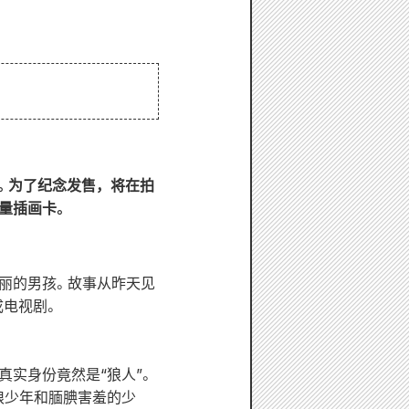
第一卷。为了纪念发售，将在拍
量插画卡。
美丽的男孩。故事从昨天见
成电视剧。
实身份竟然是“狼人”。
狼少年和腼腆害羞的少