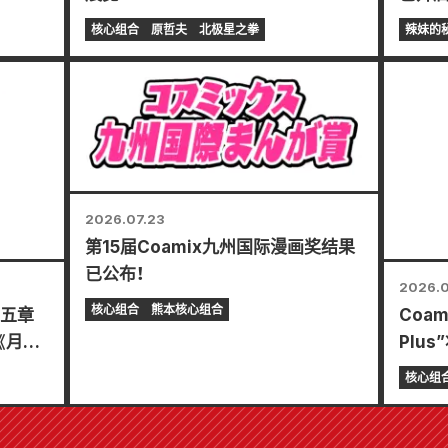
得特制
东条冬
核心组合
原哲夫
北极星之拳
辣妹的
妹新娘
20日
2026.07.23
第15届Coamix九州国际漫画奖结果
已公布！
2026.0
核心组合
熊本核心组合
以五章
Coa
《月刊
Plu
月刊将于
精彩
核心组
择您的
新”！