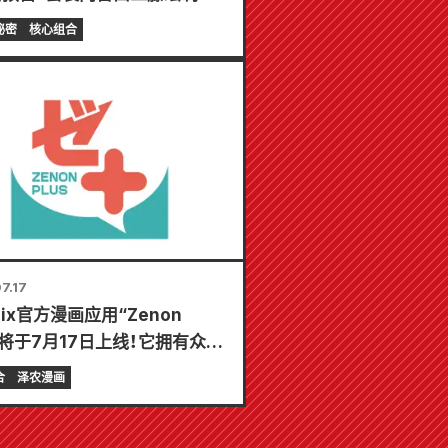
树精美插画特别版游戏垫！《辣
秘密
核心组合
的秘密》最新第6卷将于10月
发售！
7.17
mix官方漫画应用“Zenon
s”将于7月17日上线！它拥有众多
功能，让您尽享娱乐，包括“选
合
泽农漫画
第一个免费章节”和“每日更