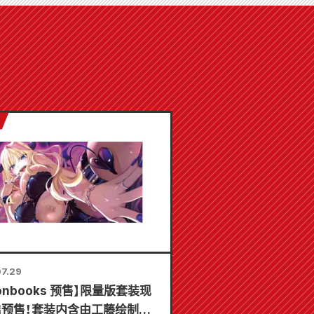
7.29
lonbooks 预售】限量版套装现
启预售！套装内含由工藤绘制的