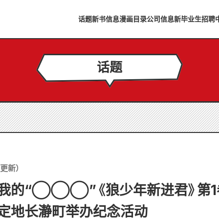
话题
新书信息
漫画目录
公司信息
新毕业生招聘
话题
更新）
我的“◯◯◯”《狼少年新进君》第1卷
定地长瀞町举办纪念活动