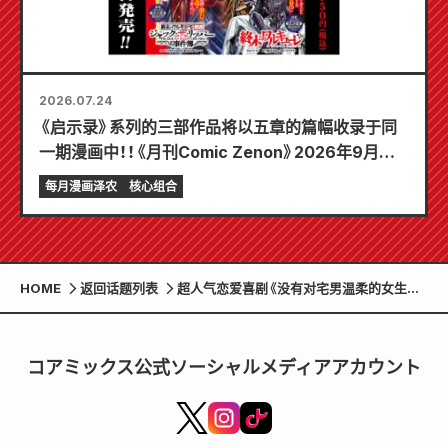
2026.07.24
《启示录》系列的三部作品将以五章的篇幅收录于同
一期漫画中！！《月刊Comic Zenon》2026年9月刊
将于7月24日发售！！
每月漫画泽农
核心组合
HOME
返回话题列表
超人气恋爱喜剧《没有对宅男温柔的女生
吗！？》销量突破100万册，将于2026年动
画化！
コアミックス公式ソーシャルメディアアカウント