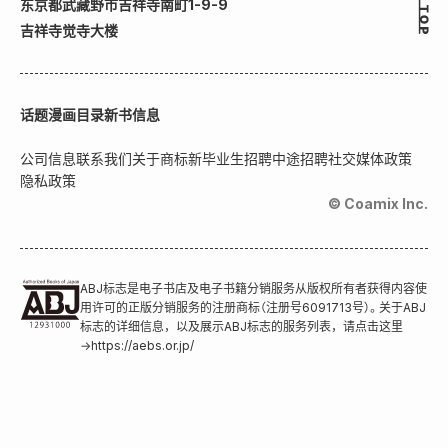
东京都武藏野市吉祥寺南町1-9-9
吉祥寺觉寺大楼
话题
漫画目录
新书信息
公司信息
联系我们
关于商标
新毕业生招聘
中途招聘
社交媒体政策
隐私政策
© Coamix Inc.
ABJ标志是电子书店及电子书籍分销服务从版权所有者获得内容使
用许可的正版分销服务的注册商标（注册号6091713号）。关于ABJ
标志的详细信息，以及展示ABJ标志的服务列表，请点击这里
→
https://aebs.or.jp/