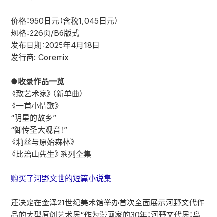
价格：950日元（含税1,045日元）
规格：226页/B6版式
发布日期：2025年4月18日
发行商: Coremix
●收录作品一览
《致艺术家》（新单曲）
《一首小情歌》
“明星的故乡”
“御传圣大观音！”
《莉丝与原始森林》
《比治山先生》系列全集
购买了河野文世的短篇小说集
还决定在金泽21世纪美术馆举办首次全面展示河野文代作
品的大型原创艺术展“作为漫画家的30年：河野文代展：鸟