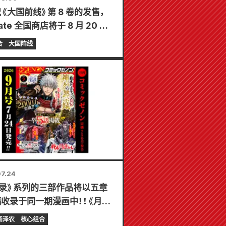
《大国前线》第 8 卷的发售，
ate 全国商店将于 8 月 20 日
办限时展销会，届时可获得特制
合
大国阵线
片（共 4 种）！
7.24
录》系列的三部作品将以五章
收录于同一期漫画中！！《月刊
c Zenon》2026年9月刊将于
画泽农
核心组合