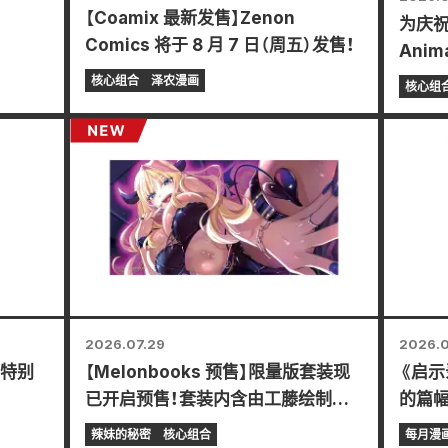
【Coamix 最新发售】Zenon
为庆祝
Comics 将于 8 月 7 日（周五）发售！
Anim
起举
核心组合
泽农漫画
核心组
迷你卡
2026.07.29
2026.0
》特别
【Melonbooks 预售】限量版套装现
《启示
已开启预售！套装内含由工藤绘制的
的篇幅
东条冬树精美插画特别版游戏垫！《辣
Comi
辣妹的秘密
核心组合
每月漫