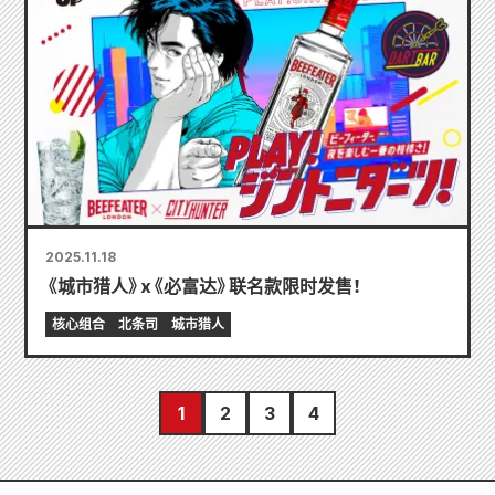
2025.11.18
《城市猎人》x《必富达》联名款限时发售！
核心组合
北条司
城市猎人
1
2
3
4