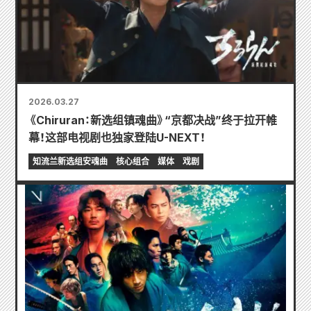
2026.03.27
《Chiruran：新选组镇魂曲》“京都决战”终于拉开帷
幕！这部电视剧也独家登陆U-NEXT！
知流兰新选组安魂曲
核心组合
媒体
戏剧