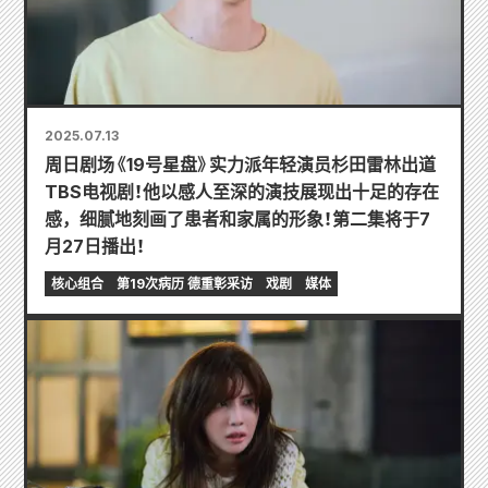
2025.07.13
周日剧场《19号星盘》实力派年轻演员杉田雷林出道
TBS电视剧！他以感人至深的演技展现出十足的存在
感，细腻地刻画了患者和家属的形象！第二集将于7
月27日播出！
核心组合
第19次病历 德重彰采访
戏剧
媒体