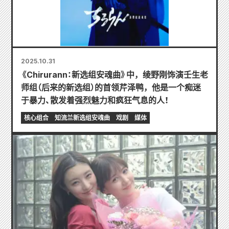
2025.10.31
《Chirurann：新选组安魂曲》中，绫野刚饰演壬生老
师组（后来的新选组）的首领芹泽鸭，他是一个痴迷
于暴力、散发着强烈魅力和疯狂气息的人！
核心组合
知流兰新选组安魂曲
戏剧
媒体