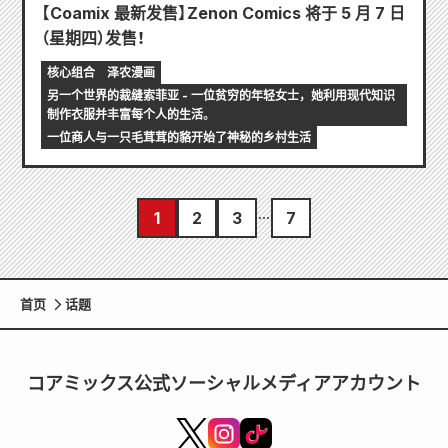
【Coamix 最新发售】Zenon Comics 将于 5 月 7 日
（星期四）发售！
核心组合
泽农漫画
另一个世界的裁缝索菲亚 - 一位贫穷的年轻女士，她利用现代知识
制作衣服并丰富每个人的生活。
一位商人与一只毛茸茸的貉开始了神秘的乡村生活
1
2
3
7
首页
话题
コアミックス公式ソーシャルメディアアカウント