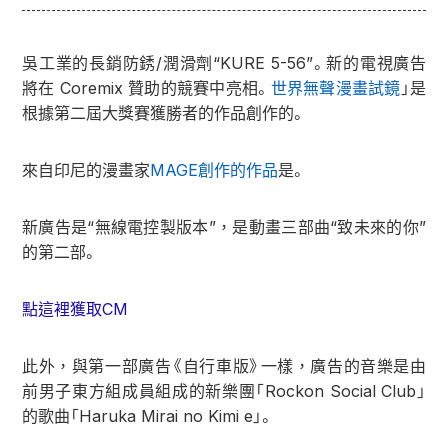
吳工業的長銷防銹/潤滑劑“KURE 5-56”。新的電視廣告
將在 Coremix 贊助的競賽中亮相。
世界無聲漫畫試鏡
」是
根據第二屆大獎賽獲勝者的作品創作的。
來自印尼的漫畫家
MAGE創作的作品
是。
新廣告是“無線電控製版本”，是動畫三部曲“致未來的你”
的第二部。
點這裡獲取CM
此外，與第一部廣告《自行車版》一樣，廣告的音樂是由
前男子東方組成員組成的新樂團「Rockon Social Club」
的歌曲「Haruka Mirai no Kimi e」。