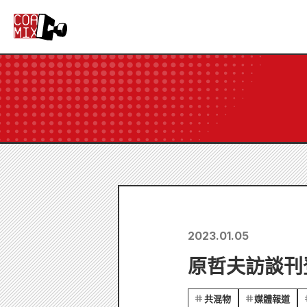
2023.01.05
原哲夫訪談刊
共混物
媒體報道