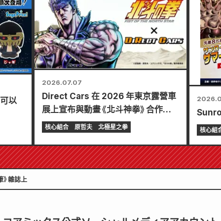
2026.07.07
Direct Cars 在 2026 年東京露營車
2026.0
在可以
展上宣布與動畫《北斗神拳》合作推
Sunr
出限量版 7 款特別版車型。
核心組合
原哲夫
北極星之拳
核心組
筆》雜誌上