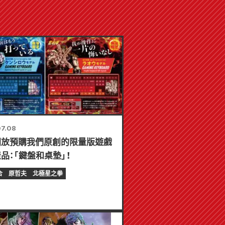
7.08
開放預購我們原創的限量版遊戲
品：「鍵盤和桌墊」！
合
原哲夫
北極星之拳