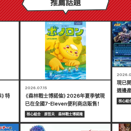
推薦話題
2026.0
現已
2026.07.15
週邊產
拳》特
《森林戰士博諾倫》2026年夏季號現
核心組
已在全國7-Eleven便利商店販售！
核心組合
原哲夫
森林戰士博諾隆