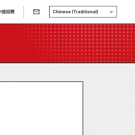
中途招聘
Chinese (Traditional)