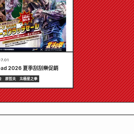
7.01
oad 2026 夏季刮刮樂促銷
合
原哲夫
北極星之拳