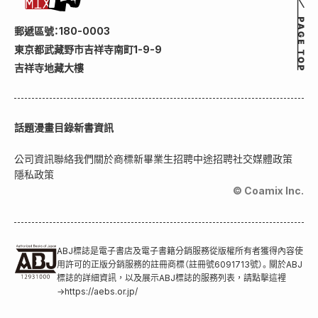
郵遞區號：180-0003
東京都武藏野市吉祥寺南町1-9-9
吉祥寺地藏大樓
話題
漫畫目錄
新書資訊
公司資訊
聯絡我們
關於商標
新畢業生招聘
中途招聘
社交媒體政策
隱私政策
© Coamix Inc.
ABJ標誌是電子書店及電子書籍分銷服務從版權所有者獲得內容使
用許可的正版分銷服務的註冊商標（註冊號6091713號）。關於ABJ
標誌的詳細資訊，以及展示ABJ標誌的服務列表，請點擊這裡
→
https://aebs.or.jp/