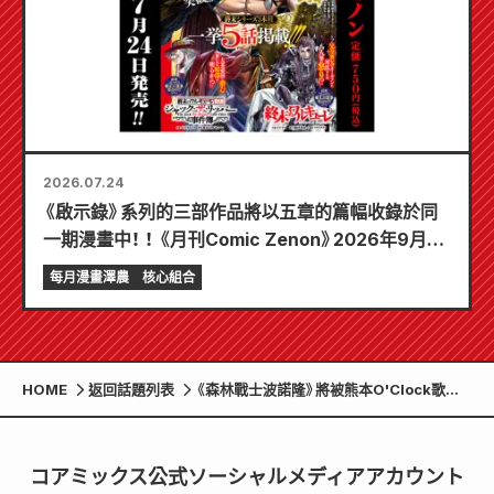
2026.07.24
《啟示錄》系列的三部作品將以五章的篇幅收錄於同
一期漫畫中！ ！ 《月刊Comic Zenon》2026年9月刊
將於7月24日發售！ ！
每月漫畫澤農
核心組合
HOME
返回話題列表
《森林戰士波諾隆》將被熊本O'Clock歌劇
公司改編為舞台劇！
コアミックス公式ソーシャルメディアアカウント