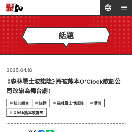
話題
2025.04.18
《森林戰士波諾隆》將被熊本O'Clock歌劇公
司改編為舞台劇！
核心組合
媒體
森林戰士博諾隆
階段
096k熊本歌劇團