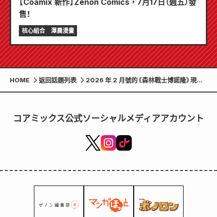
【Coamix 新作】Zenon Comics，7月17日（週五）發
售！
核心組合
澤農漫畫
HOME
返回話題列表
2026 年 2 月號的《森林戰士博諾隆》現已
在 7-Eleven 便利商店和全國其他商店有
售！
コアミックス公式ソーシャルメディアアカウント