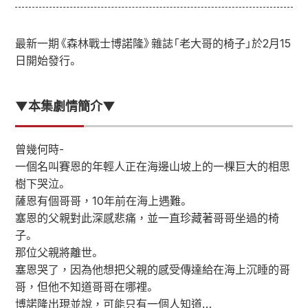
最新一期《森林戰士博諾隆》雜誌「老大哥的椅子」於2月15
日開始發行。
▼本集劇情簡介▼
曾幾何時-
一個名叫賽恩的年輕人正在海邊山坡上的一棵巨大的相思
樹下哭泣。
薩恩有個哥哥，10年前在海上遇難。
塞恩的父親對此深感悲痛，並一直珍藏著哥哥坐過的椅
子。
那位父親將離世。
塞恩哭了，因為他想把父親的感受傳達給在海上沉睡的哥
哥，但他不知道哥哥在哪裡。
博諾隆出現並說，可能只有一個人知道…