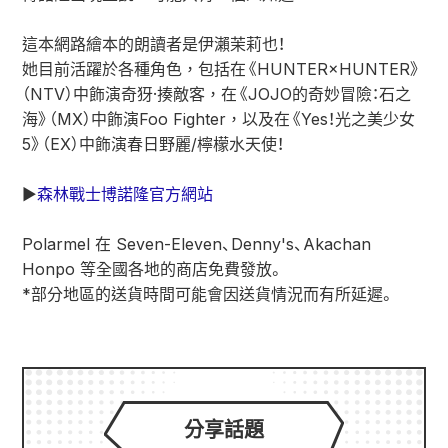
這本網路繪本的朗讀者是伊瀨茉莉也！
她目前活躍於各種角色，包括在《HUNTER×HUNTER》
（NTV）中飾演奇犽·揍敵客，在《JOJO的奇妙冒險：石之
海》（MX）中飾演Foo Fighter，以及在《Yes！光之美少女
5》（EX）中飾演春日野麗/檸檬水天使！
▶︎
森林戰士博諾隆官方網站
Polarmel 在 Seven-Eleven、Denny's、Akachan
Honpo 等全國各地的商店免費發放。
*部分地區的送貨時間可能會因送貨情況而有所延遲。
分享話題