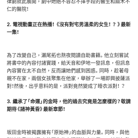
律劇就此展開，劇中她絕不容忍不擇手段的醫生和麻木不
仁的醫院！
2. 電視動畫正在熱播！ 《沒有對宅男溫柔的女生！ ？ 》最新
一集！
為了改變自己，瀨尾拓也熬夜閱讀自助書籍。他立刻嘗試
將書中的內容付諸實踐，給天音和伊地一發訊息，但訊息
內容實在太不自然，反而讓她們感到困惑。同時，趁著母
親不在家，兩個女孩聚集在他家，舉辦了一場即興披薩派
對！然後，出乎意料的是，派對竟然變成了睡衣派對！ ？
3. 繼承了「命運」的金時，他的過去究竟是怎麼樣的？敬請
期待《諸神黃昏》最新章節！
坂田金時被揭露擁有「原始神」的血脈與力量。同時，與他