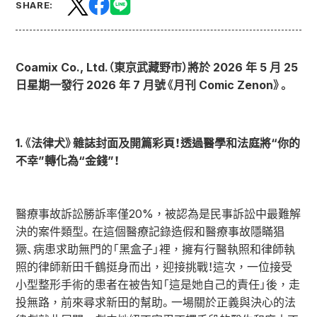
SHARE:
Coamix Co., Ltd.（東京武藏野市）將於 2026 年 5 月 25
日星期一發行 2026 年 7 月號《月刊 Comic Zenon》。
1.《法律犬》雜誌封面及開篇彩頁！透過醫學和法庭將“你的
不幸”轉化為“金錢”！
醫療事故訴訟勝訴率僅20%，被認為是民事訴訟中最難解
決的案件類型。在這個醫療記錄造假和醫療事故隱瞞猖
獗、病患求助無門的「黑盒子」裡，擁有行醫執照和律師執
照的律師新田千鶴挺身而出，迎接挑戰！這次，一位接受
小型整形手術的患者在被告知「這是她自己的責任」後，走
投無路，前來尋求新田的幫助。一場關於正義與決心的法