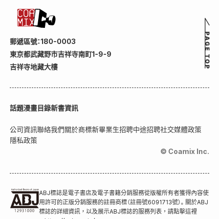
郵遞區號：180-0003
東京都武藏野市吉祥寺南町1-9-9
吉祥寺地藏大樓
話題
漫畫目錄
新書資訊
公司資訊
聯絡我們
關於商標
新畢業生招聘
中途招聘
社交媒體政策
隱私政策
© Coamix Inc.
ABJ標誌是電子書店及電子書籍分銷服務從版權所有者獲得內容使
用許可的正版分銷服務的註冊商標（註冊號6091713號）。關於ABJ
標誌的詳細資訊，以及展示ABJ標誌的服務列表，請點擊這裡