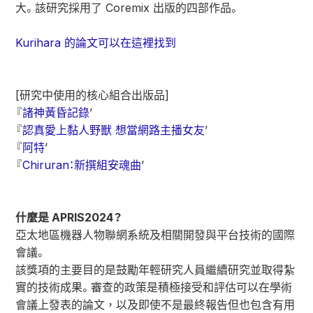
大。該研究採用了 Coremix 出版的四部作品。
Kurihara 的論文可以在這裡找到
[研究中使用的核心組合出版品]
『
諸神黃昏記錄
’
『
認真愛上黏人野獸 想當網路主播女友
’
『
阿特
’
『
Chiruran：新撰組安魂曲
’
什麼是 APRIS2024？
亞太地區機器人物聯網系統及相關開發與平台技術的國際
會議。
該獎項的主要目的是鼓勵年輕研究人員繼續研究並取得紮
實的技術成果。審查的政策是積極接受和評估可以在學術
會議上發表的論文，以及即使不是最終報告但也包含有用